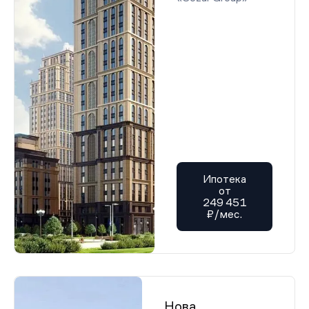
Ипотека
от
249 451
₽/мес.
Нова