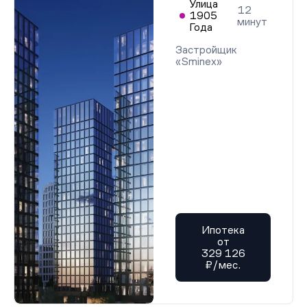
Улица
12
1905
минут
Года
Застройщик
«Sminex»
Ипотека
от
329 126
₽/мес.