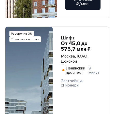
₽/мес.
Рассрочка 0%
Шифт
Траншевая ипотека
От 45,0 до
575,7 млн ₽
Москва, ЮАО,
Донской
Ленинский
9
проспект
минут
Застройщик
«Пионер»