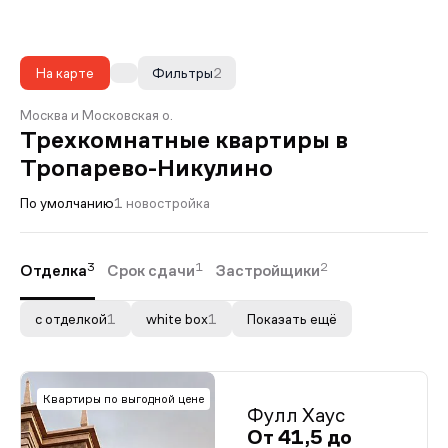
На карте
Фильтры
2
Москва и Московская о.
Трехкомнатные квартиры в
Тропарево-Никулино
По умолчанию
1 новостройка
3
1
2
Отделка
Срок сдачи
Застройщики
с отделкой
1
white box
1
Показать ещё
Квартиры по выгодной цене
Фулл Хаус
От 41,5 до