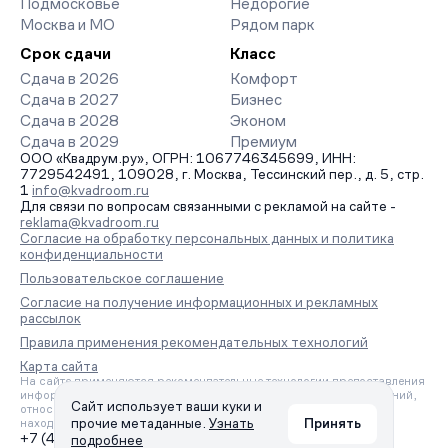
Подмосковье
Недорогие
Москва и МО
Рядом парк
Срок сдачи
Класс
Сдача в 2026
Комфорт
Сдача в 2027
Бизнес
Сдача в 2028
Эконом
Сдача в 2029
Премиум
ООО «Квадрум.ру», ОГРН: 1067746345699, ИНН:
7729542491, 109028, г. Москва, Тессинский пер., д. 5, стр.
1
info@kvadroom.ru
Для связи по вопросам связанными с рекламой на сайте -
reklama@kvadroom.ru
Согласие на обработку персональных данных и политика
конфиденциальности
Пользовательское соглашение
Согласие на получение информационных и рекламных
рассылок
Правила применения рекомендательных технологий
Карта сайта
На сайте применяются рекомендательные технологии предоставления
информации на основе сбора, систематизации и анализа сведений,
Сайт использует ваши куки и
относящихся к предпочтениям пользователей сети «Интернет»,
прочие метаданные.
Узнать
Принять
находящихся на территории Российской Федерации.
+7 (495) 157-88-80
подробнее