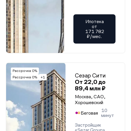
Ипотека
от
171 782
₽/мес.
Рассрочка 0%
Сезар Сити
Рассрочка 0%
+1
От 22,0 до
89,4 млн ₽
Москва, САО,
Хорошевский
10
Беговая
минут
Застройщик
«Sezar Group»