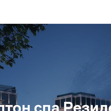
лтон спа Резид