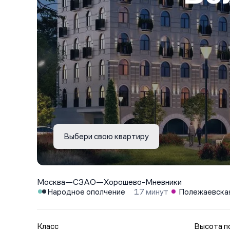
Выбери свою квартиру
Москва
—
СЗАО
—
Хорошево-Мневники
Народное ополчение
17 минут
Полежаевска
Класс
Высота п