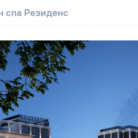
н спа Резиденс