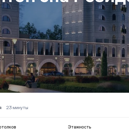
я
23 минуты
отолков
Этажность