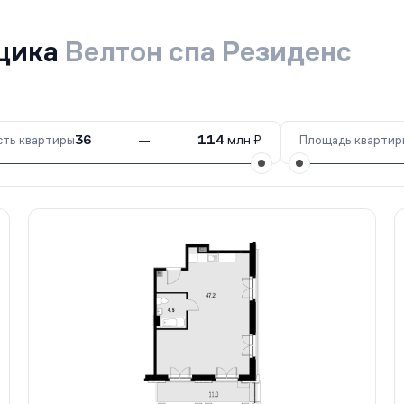
йщика
Велтон спа Резиденс
ть квартиры
36
—
114
млн ₽
Площадь квартир