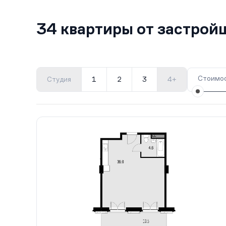
34 квартиры от застро
Стоимос
Студия
1
2
3
4+
Все корпуса
1
34 кв.
Сдан