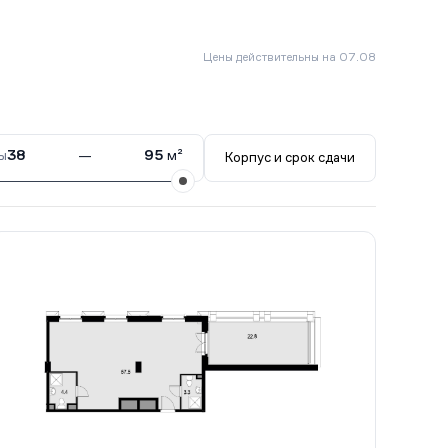
Цены действительны на 07.08
ы
38
—
95
м²
Корпус и срок сдачи