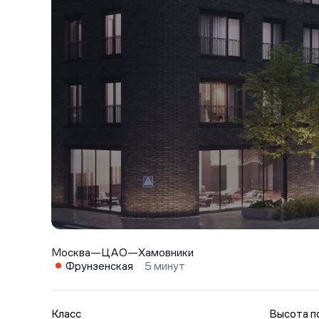
Москва
—
ЦАО
—
Хамовники
Фрунзенская
5 минут
Класс
Высота п