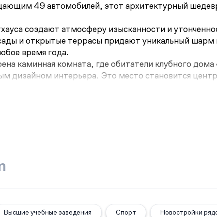
ающим 49 автомобилей, этот архитектурный шедевр
тхауса создают атмосферу изысканности и утонченно
 сады и открытые террасы придают уникальный шарм 
юбое время года.
ена каминная комната, где обитатели клубного дома
м дизайном интерьера. Это место становится центра
кошь и удовольствие сливаются в единое целое.
m
Высшие учебные заведения
Спорт
Новостройки ряд