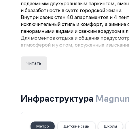
подземным двухуровневым паркингом, вмещ
и беззаботность в суете городской жизни.
Внутри своих стен 40 апартаментов и 4 пен
исключительный стиль и комфорт, а зимние
панорамными видами и свежим воздухом в л
Для моментов отдыха и общения предусмотр
атмосферой и уютом, окруженные изысканны
впечатлениями, создавая атмосферу, где рос
Читать
Инфраструктура
Magnu
Метро
Детские сады
Школы