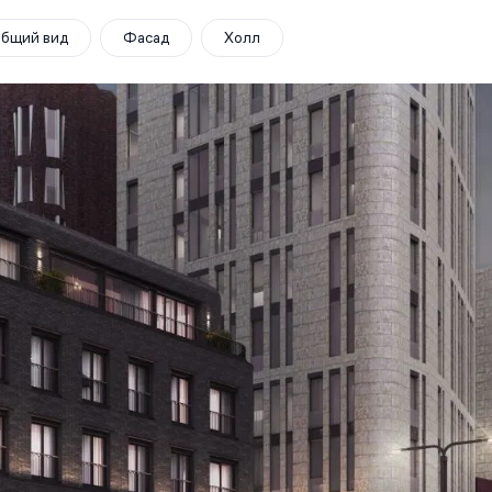
бщий вид
Фасад
Холл