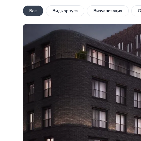
Все
Вид корпуса
Визуализация
О