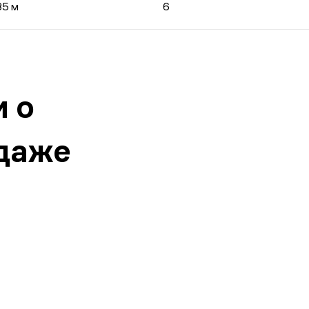
85 м
6
 о
одаже