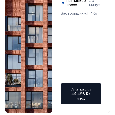
Пятницкое
20
шоссе
минут
Застройщик «ПИК»
Ипотека от
44 486 ₽/
мес.