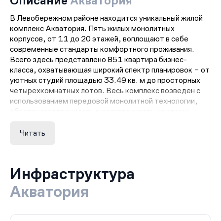
Описание
Акватория
В Левобережном районе находится уникальный жилой
комплекс Акватория. Пять жилых монолитных
корпусов, от 11 до 20 этажей, воплощают в себе
современные стандарты комфортного проживания.
Всего здесь представлено 851 квартира бизнес-
класса, охватывающая широкий спектр планировок – от
уютных студий площадью 33.49 кв. м до просторных
четырехкомнатных лотов. Весь комплекс возведен с
использованием передовой монолитной технологии,
обеспечивая прочность и долговечность каждому
строению.
Особенностью жилья Акватория является панорамное
Читать
остекление, придающее интерьерам свет и
пространство. В каждой квартире предусмотрены
гардеробные ниши в прихожих, а в некоторых –
Инфраструктура
террасы, лоджии или балконы, где можно насладиться
живописными видами. Каждый жилец может
Акватория
наслаждаться своим просторным уголком, включая
собственные кладовые и дополнительные туалеты.
Высота потолков в квартирах достигает трех метров,