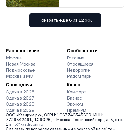
Показать еще 6 из 12 ЖК
Расположение
Особенности
Москва
Готовые
Новая Москва
Строящиеся
Подмосковье
Недорогие
Москва и МО
Рядом парк
Срок сдачи
Класс
Сдача в 2026
Комфорт
Сдача в 2027
Бизнес
Сдача в 2028
Эконом
Сдача в 2029
Премиум
ООО «Квадрум.ру», ОГРН: 1067746345699, ИНН:
7729542491, 109028, г. Москва, Тессинский пер., д. 5, стр.
1
info@kvadroom.ru
Для связи по вопросам связанными с рекламой на сайте -