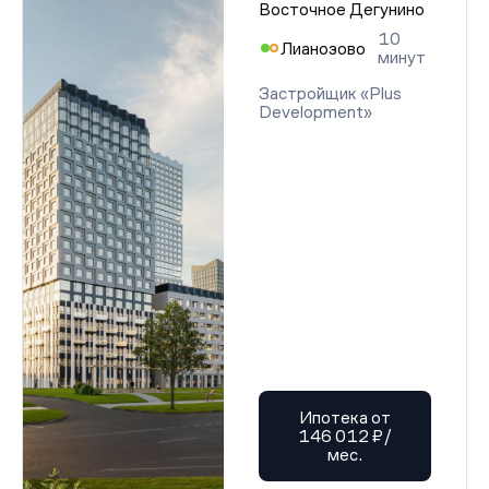
Восточное Дегунино
10
Лианозово
минут
Застройщик «Plus
Development»
Ипотека от
146 012 ₽/
мес.