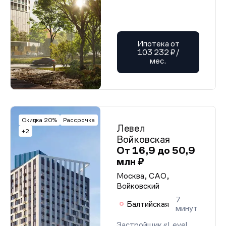
Ипотека от
103 232 ₽/
мес.
Скидка 20%
Рассрочка
Левел
+2
Войковская
От 16,9 до 50,9
млн ₽
Москва, САО,
Войковский
7
Балтийская
минут
Застройщик «Level