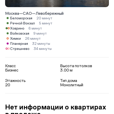
Москва
—
САО
—
Левобережный
Беломорская
20 минут
Речной Вокзал
5 минут
Ховрино
6 минут
Войковская
9 минут
Химки
26 минут
Планерная
32 минуты
Стрешнево
34 минуты
Класс
Высота потолков
Бизнес
3.00 м
Этажность
Тип дома
20
Монолитный
Нет информации о квартирах