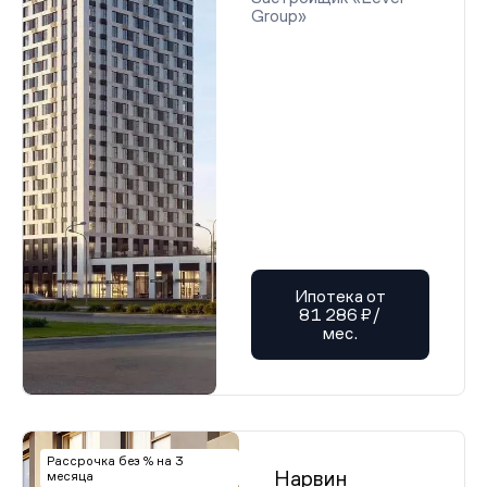
Group»
Ипотека от
81 286 ₽/
мес.
Рассрочка без % на 3
Нарвин
месяца