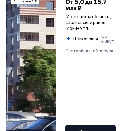
Проектная декларация (корп. 1)
От 5,0 до 15,7
Рассрочка 0%
Проектная декларация (корп. 7)
млн ₽
Разрешение на строительство (корп. 8-10)
Проектная декларация (корп. 8-10) ред. от
Московская область,
24.06.2019 г.
Щелковский район,
Разрешение на ввод в эксплуатацию (корп. 9)
Монино г.п.
Проектная декларация (корп. 7)
Проектная декларация (корп. 8-10) ред. от
65
Щелковская
09.01.2025 г.
минут
Проектная декларация (корп. 1)
Разрешение на строительство (корп. 1)
Застройщик «Аверус»
Разрешение на строительство (корп. 7)
Разрешение на строительство (корп. 8-10)
Разрешение на строительство (корп. 8-10)
Разрешение на строительство (корп. 8-10)
Разрешение на строительство (корп. 8-10)
Разрешение на строительство (корп. 8-10)
Разрешение на строительство (корп. 8-10)
Разрешение на строительство (корп. 8-10)
Разрешение на строительство (корп. 8-10)
Разрешение на строительство (корп. 8-10)
Разрешение на строительство (корп. 8-10)
Разрешение на строительство (корп. 8-10)
Разрешение на строительство (корп. 8-10)
Разрешение на строительство (корп. 8-10)
Разрешение на строительство (корп. 8-10)
Разрешение на строительство (корп. 8-10)