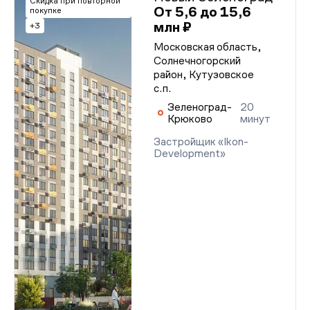
Скидка при повторной
От 5,6 до 15,6
покупке
млн ₽
+3
Московская область,
Солнечногорский
район, Кутузовское
с.п.
Зеленоград-
20
Крюково
минут
Застройщик «Ikon-
Development»