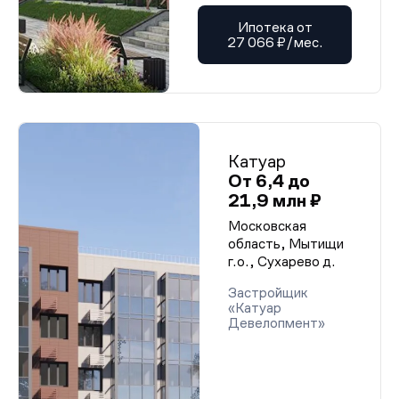
Ипотека от
27 066 ₽/мес.
Катуар
От 6,4 до
21,9 млн ₽
Московская
область, Мытищи
г.о., Сухарево д.
Застройщик
«Катуар
Девелопмент»