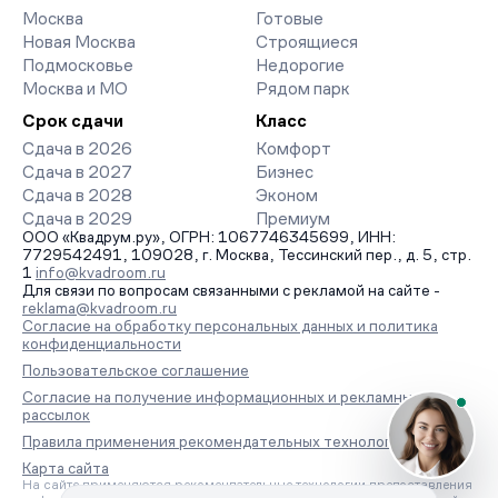
Москва
Готовые
Новая Москва
Строящиеся
Подмосковье
Недорогие
Москва и МО
Рядом парк
Срок сдачи
Класс
Сдача в 2026
Комфорт
Сдача в 2027
Бизнес
Сдача в 2028
Эконом
Сдача в 2029
Премиум
ООО «Квадрум.ру», ОГРН: 1067746345699, ИНН:
7729542491, 109028, г. Москва, Тессинский пер., д. 5, стр.
1
info@kvadroom.ru
Для связи по вопросам связанными с рекламой на сайте -
reklama@kvadroom.ru
Согласие на обработку персональных данных и политика
конфиденциальности
Пользовательское соглашение
Согласие на получение информационных и рекламных
рассылок
Правила применения рекомендательных технологий
Карта сайта
На сайте применяются рекомендательные технологии предоставления