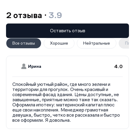
комфорте предоставляемых условий. Высокие
потолки, предчистовая отделка или отделка под ключ,
2 отзыва ·
3.9
удобные входные группы, помещения для хранения
колясок и круглосуточная охрана - все это делает
Оставить отзыв
жилой комплекс «Дружный» привлекательным местом
для жизни.
Все отзывы
Хорошие
Нейтральные
Плох
4.0
Ирина
Спокойный уютный район, где много зелени и
территории для прогулок. Очень красивый и
современный фасад здания. Цены доступные, не
завышенные, приятные можно таже так сказать.
Оформила ипотеку: материнский капитал плюс
еще свои накопления. Менеджер грамотная
девушка, быстро, четко все рассказала и быстро
все оформили. Я довольна.