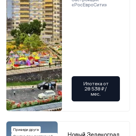
«РосЕвроСити»
Ипотека от
28 538 ₽/
мес.
Приведи друга
Новый Зеленоград