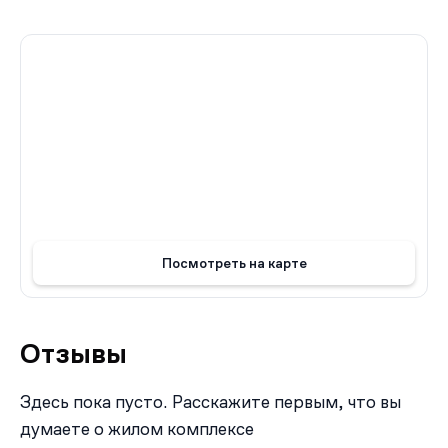
как Истомкинская роща (в 700 метрах) и Ногинский
парк культуры и отдыха (в 1,5 километрах). Это делает
район привлекательным для проживания и обеспечивает
жителям комфортное проживание в окружении
природы.
Посмотреть на карте
Отзывы
Здесь пока пусто. Расскажите первым, что вы
думаете о жилом комплексе