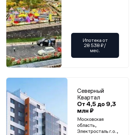
Ипотека от
28 538 ₽/
мес.
Северный
Квартал
От 4,5 до 9,3
млн ₽
Московская
область,
Электросталь г.о.,