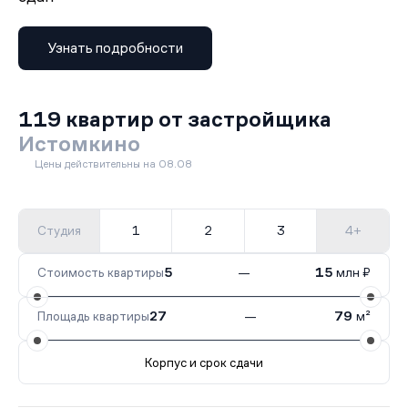
Узнать подробности
119 квартир от застройщика
Истомкино
Цены действительны на 08.08
Студия
1
2
3
4+
Стоимость квартиры
5
—
15
млн ₽
Площадь квартиры
27
—
79
м²
Корпус и срок сдачи
Все корпуса
4Б
119 кв.
Сдан