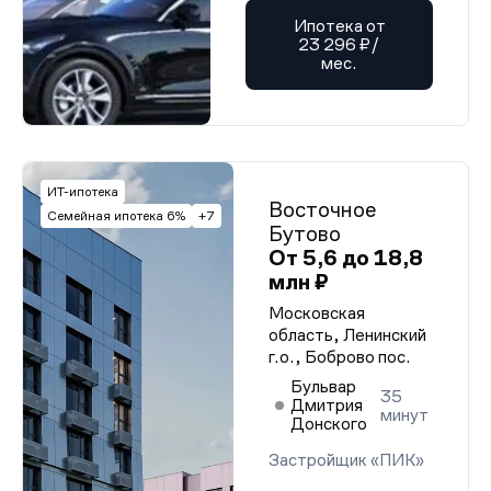
Ипотека от
23 296 ₽/
мес.
ИТ-ипотека
Восточное
Семейная ипотека 6%
+7
Бутово
От 5,6 до 18,8
млн ₽
Московская
область, Ленинский
г.о., Боброво пос.
Бульвар
35
Дмитрия
минут
Донского
Застройщик «ПИК»