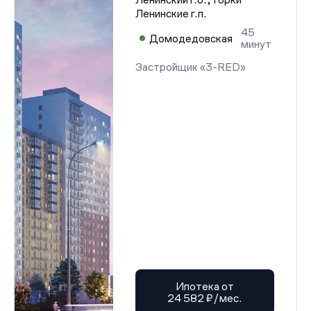
Ленинские г.п.
45
Домодедовская
минут
Застройщик «3-RED»
Ипотека от
24 582 ₽/мес.