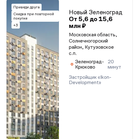
Приведи друга
Новый Зеленоград
Скидка при повторной
От 5,6 до 15,6
покупке
млн ₽
+3
Московская область,
Солнечногорский
район, Кутузовское
с.п.
Зеленоград-
20
Крюково
минут
Застройщик «Ikon-
Development»