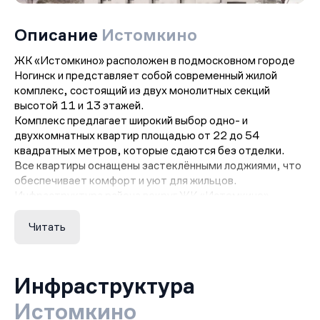
Описание
Истомкино
ЖК «Истомкино» расположен в подмосковном городе
Ногинск и представляет собой современный жилой
комплекс, состоящий из двух монолитных секций
высотой 11 и 13 этажей.
Комплекс предлагает широкий выбор одно- и
двухкомнатных квартир площадью от 22 до 54
квадратных метров, которые сдаются без отделки.
Все квартиры оснащены застеклёнными лоджиями, что
обеспечивает комфорт и уют для жильцов.
Инфраструктура района вокруг ЖК «Истомкино»
хорошо развита и включает в себя детские сады,
школы, амбулатории, больницы, сетевые и несетевые
Читать
продуктовые магазины, спортивные объекты,
гипермаркет «Леруа Мерлен», торговые центры,
фитнес-клубы, парикмахерские, службы бытового
Инфраструктура
обслуживания и отделения банков.
В непосредственной близости от жилого комплекса
Истомкино
находится река Клязьма, а также зелёные зоны, такие