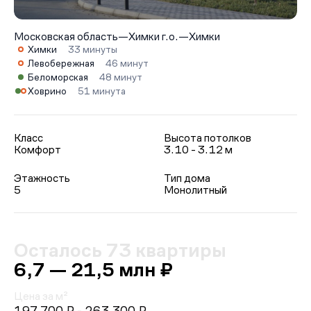
Московская область
—
Химки г.о.
—
Химки
Химки
33 минуты
Левобережная
46 минут
Беломорская
48 минут
Ховрино
51 минута
Класс
Высота потолков
Комфорт
3.10 - 3.12 м
Этажность
Тип дома
5
Монолитный
Осталось 73 квартиры
6,7 — 21,5 млн ₽
Цена за м²