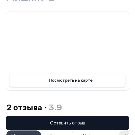
организовать пространство для хранения одежды и
личных вещей.
ЖК «Мишино-2» предлагает потенциальным
покупателям возможность приобрести квартиры
напрямую у застройщика. Это гарантирует
прозрачность и надежность сделки, а также позволяет
получить лучшие условия покупки. Все квартиры в
жилом комплексе предлагаются от застройщика, что
означает, что покупатели получат новое жилье с
гарантией качества и современным дизайном.
У жилого комплекса «Мишино-2» идеальное сочетание
комфорта, стиля и доступности. У комплекса удобное
Посмотреть на карте
расположение, разнообразие планировок и
качественные отделочные материалы. Покупатели,
которые решат приобрести квартиру в жилом
комплексе «Мишино-2», смогут насладиться уютом и
2 отзыва ·
3.9
комфортом своего нового жилья, ощутить
преимущества современной инфраструктуры и
наслаждаться прекрасной атмосферой этого района.
Оставить отзыв