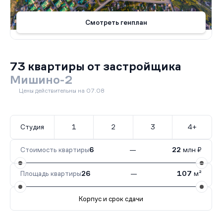
Смотреть генплан
73 квартиры от застройщика
Мишино-2
Цены действительны на 07.08
Студия
1
2
3
4+
Стоимость квартиры
6
—
22
млн ₽
Площадь квартиры
26
—
107
м²
Корпус и срок сдачи
Все корпуса
6
48 кв.
I кв. 2027
5
25 кв.
I кв. 20