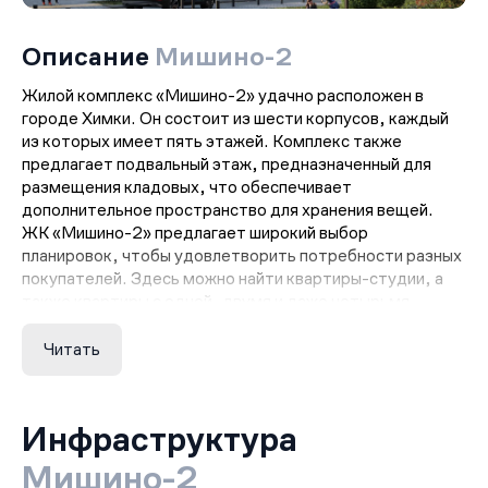
Описание
Мишино-2
Жилой комплекс «Мишино-2» удачно расположен в
городе Химки. Он состоит из шести корпусов, каждый
из которых имеет пять этажей. Комплекс также
предлагает подвальный этаж, предназначенный для
размещения кладовых, что обеспечивает
дополнительное пространство для хранения вещей.
ЖК «Мишино-2» предлагает широкий выбор
планировок, чтобы удовлетворить потребности разных
покупателей. Здесь можно найти квартиры-студии, а
также квартиры с одной, двумя и даже четырьмя
спальнями. Особенностью этих квартир являются
большие окна, которые обеспечивают естественное
Читать
освещение и прекрасный вид на окружающую
местность. Внутри квартир просторные кухни-
гостиные, что создает удобную зону для приема гостей
Инфраструктура
и общения с семьей. Также внимание уделено
расположению санузлов, чтобы обеспечить
Мишино-2
максимальный комфорт, а гардеробные помогут