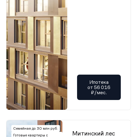
Ипотека
от 56 016
₽/мес.
Семейная до 30 млн руб.
Митинский лес
Готовые квартиры с