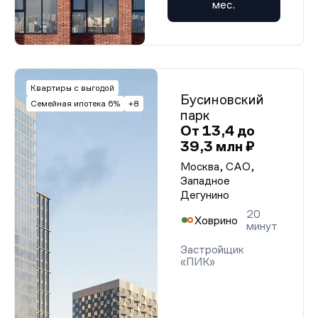
мес.
Квартиры с выгодой
Бусиновский
Семейная ипотека 6%
+8
парк
От 13,4 до
39,3 млн ₽
Москва, САО,
Западное
Дегунино
20
Ховрино
минут
Застройщик
«ПИК»