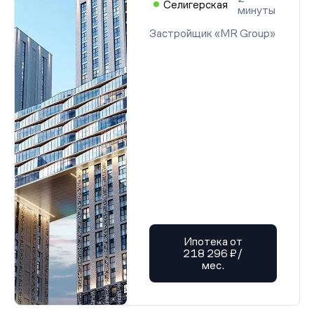
Селигерская
минуты
Застройщик «MR Group»
Ипотека от
218 296 ₽/
мес.