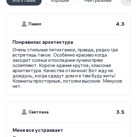
Все отзывы
Хорошие
Нейтральные
Плох
4.3
Павел
Понравилас архитектура
Очень стильные пятиэтажки, правда, редко где
встретишь такое. Особенно красиво когда
заходит солнце и последние лучики прям
ослепляют. Короче здание крутое, классная
архитектура. Качества отличное! Вот жду не
дождусь, когда сдадут дом и я там буду жить!
Комнаты просторные, потолки высокие. Минусов
нет.
3.5
Светлана
Меня все устраивает