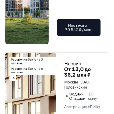
Ипотека от
79 542 ₽/мес.
Рассрочка без % на 3
Нарвин
месяца
От 13,0 до
Рассрочка без % на 6
месяцев
36,2 млн ₽
+5
Москва, САО,
Головинский
Водный
10
Стадион
минут
Застройщик «ПИК»