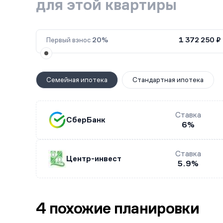
для этой квартиры
Первый взнос
20%
1 372 250 ₽
Семейная ипотека
Стандартная ипотека
Ставка
СберБанк
6%
Ставка
Центр-инвест
5.9%
4 похожие планировки