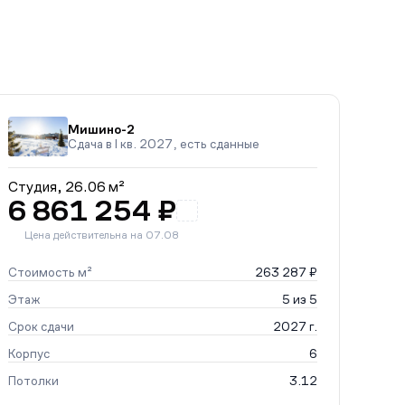
Мишино-2
Сдача в I кв. 2027, есть сданные
Студия,
26.06 м²
6 861 254 ₽
Цена действительна на 07.08
Стоимость м²
263 287 ₽
Этаж
5 из 5
Срок сдачи
2027 г.
Корпус
6
Потолки
3.12