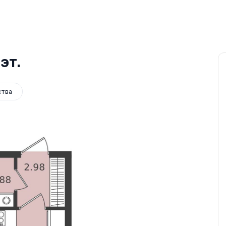
эт.
ства