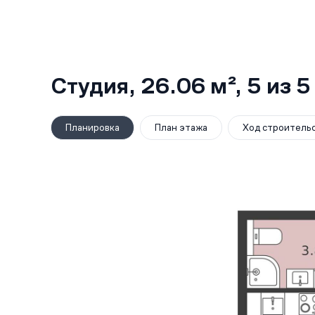
Студия,
26.06 м²
, 5
из 5
Планировка
План этажа
Ход строитель