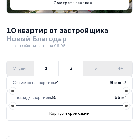
Смотреть генплан
10 квартир от застройщика
Новый Благодар
Цены действительны на 06.08
Студия
1
2
3
4+
Стоимость квартиры
4
—
8
млн ₽
Площадь квартиры
35
—
55
м²
Корпус и срок сдачи
Все корпуса
20
2 кв.
Сдан
19
8 кв.
Сдан