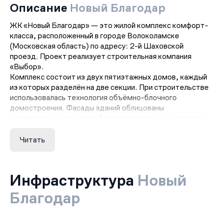
Описание
Новый Благодар
ЖК «Новый Благодар» — это жилой комплекс комфорт-
класса, расположенный в городе Волоколамске
(Московская область) по адресу: 2-й Шаховской
проезд. Проект реализует строительная компания
«Выбор».
Комплекс состоит из двух пятиэтажных домов, каждый
из которых разделён на две секции. При строительстве
использовалась технология объёмно-блочного
домостроения. Фасады зданий облицованы
композитными панелями белого и пастельно-розового
оттенка. В дизайн-код гармонично вписались
французские балконы и лоджии с панорамным
Читать
остеклением.
Всего в ЖК представлено 98 квартир площадью от
35,7 до 69,4 м². В комплексе есть одно-, двух- и
Инфраструктура
Новый
трёхкомнатные лоты. Квартиры передаются
собственникам с чистовой отделкой: на полу —
Благодар
линолеум, потолки — матовые натяжные, на стены
поклеены светлые обои. Санузлы облицованы