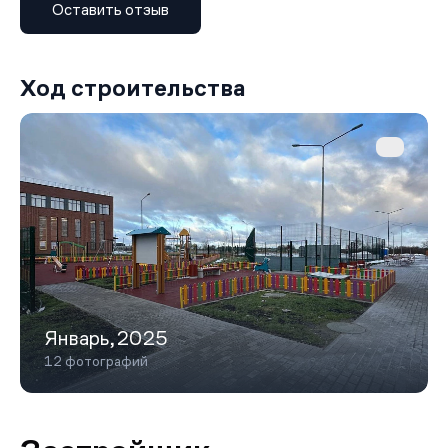
Оставить отзыв
микрорайоне Болгарский Городок. Расстояние до
центра города — около 2,5 км, до железнодорожной
станции — 6,5 км. До МКАД по Новорижскому шоссе
можно доехать за 1 час 10 минут, до центрального
Ход строительства
округа Москвы — за 1,5 часа.
Инфраструктура района развита: в шаговой
доступности находятся гимназия №1 (входит в
топ-100 лучших школ Подмосковья), детский сад,
Волоколамская ЦРБ, взрослая и детская поликлиники,
продуктовые магазины, фитнес-центры, пункты
выдачи. До детского сада «Радуга» можно добраться
на автобусе №5 — он находится в 1,7 км от комплекса.
Январь,2025
12 фотографий