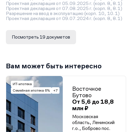
Проектная декларация от 05.09.2025 г. (корп. 8, 8.1)
Проектная декларация от 07.08.2025 г. (корп. 8, 8.1)
Разрешение на ввод в эксплуатацию (корп. 10, 10.1)
Проектная декларация от 09.07.2024 г. (корп. 8, 8.1)
Проектная декларация от 08.04.2024 (корп. 10, 10.1)
Проектная декларация от 29.03.2024 (корп. 10, 10.1)
Проектная декларация от 06.03.2023 (корп. 10, 10.1)
Посмотреть 19 докуметов
Проектная декларация от 06.10.2023 (корп. 10, 10.1)
Проектная декларация от 27.05.2024 г. (корп. 8, 8.1)
Проектная декларация от 08.01.2021 (корп.3)
Проектная декларация от 05.03.2024 (корп. 10, 10.1)
Разрешение на строительство корп. 3,4
Разрешение на строительство, корп. 3 и 4
Вам может быть интересно
Проектная декларация корп. 3
Проектная декларация корп. 4
Разрешение на строительство корп. 5, 5.1 и 6
Договор аренды земельного участка ЖК Пехра
ИТ-ипотека
Восточное
Заключение экспертизы
Семейная ипотека 6%
+7
Бутово
От 5,6 до 18,8
млн ₽
Московская
область, Ленинский
г.о., Боброво пос.