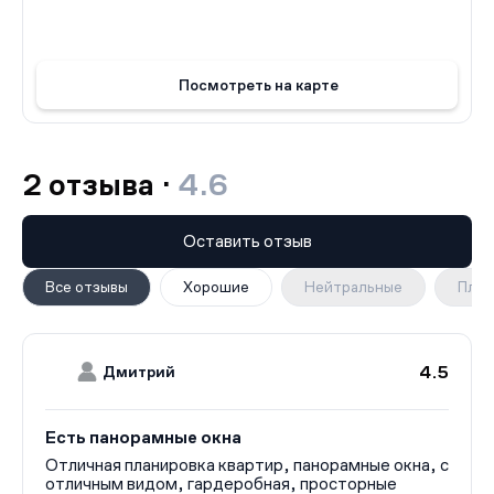
удобные условия проживания и удовлетворяет
потребности разных категорий жильцов.
Посмотреть на карте
2 отзыва ·
4.6
Оставить отзыв
Все отзывы
Хорошие
Нейтральные
Плох
4.5
Дмитрий
Есть панорамные окна
Отличная планировка квартир, панорамные окна, с
отличным видом, гардеробная, просторные