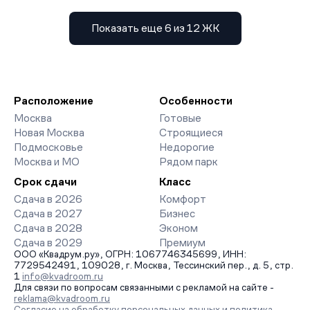
Показать еще 6 из 12 ЖК
Расположение
Особенности
Москва
Готовые
Новая Москва
Строящиеся
Подмосковье
Недорогие
Москва и МО
Рядом парк
Срок сдачи
Класс
Сдача в 2026
Комфорт
Сдача в 2027
Бизнес
Сдача в 2028
Эконом
Сдача в 2029
Премиум
ООО «Квадрум.ру», ОГРН: 1067746345699, ИНН:
7729542491, 109028, г. Москва, Тессинский пер., д. 5, стр.
1
info@kvadroom.ru
Для связи по вопросам связанными с рекламой на сайте -
reklama@kvadroom.ru
Согласие на обработку персональных данных и политика