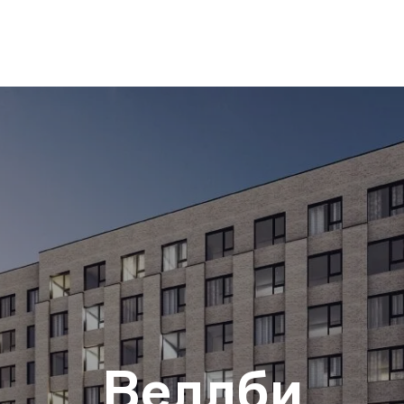
Веллби