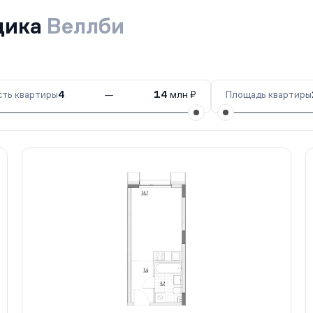
щика
Веллби
ть квартиры
4
—
14
млн ₽
Площадь квартиры