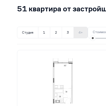
51 квартира от застрой
Стоимос
Студия
1
2
3
4+
Все корпуса
1
51 кв.
Сдан