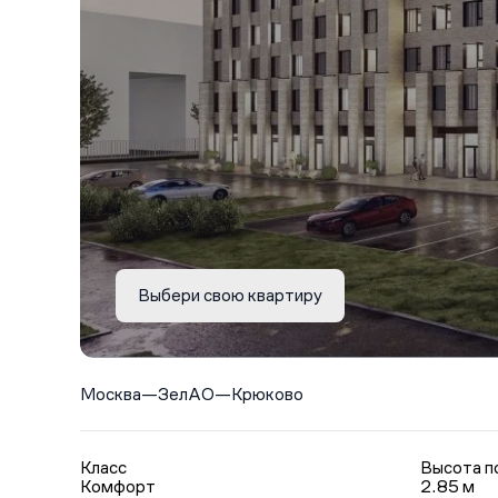
Выбери свою квартиру
Москва
—
ЗелАО
—
Крюково
Класс
Высота п
Комфорт
2.85 м