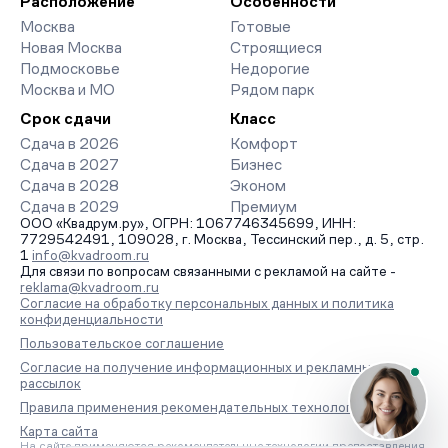
Расположение
Особенности
Москва
Готовые
Новая Москва
Строящиеся
Подмосковье
Недорогие
Москва и МО
Рядом парк
Срок сдачи
Класс
Сдача в 2026
Комфорт
Сдача в 2027
Бизнес
Сдача в 2028
Эконом
Сдача в 2029
Премиум
ООО «Квадрум.ру», ОГРН: 1067746345699, ИНН:
7729542491, 109028, г. Москва, Тессинский пер., д. 5, стр.
1
info@kvadroom.ru
Для связи по вопросам связанными с рекламой на сайте -
reklama@kvadroom.ru
Согласие на обработку персональных данных и политика
конфиденциальности
Пользовательское соглашение
Согласие на получение информационных и рекламных
рассылок
Правила применения рекомендательных технологий
Карта сайта
На сайте применяются рекомендательные технологии предоставления