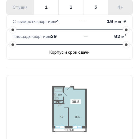
Студия
1
2
3
4+
Стоимость квартиры
4
—
18
млн ₽
Площадь квартиры
29
—
82
м²
Корпус и срок сдачи
Все корпуса
28
4 кв.
III кв. 2026
20
3 кв.
III кв. 