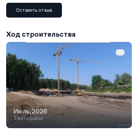
«Сходненская» — примерно за 20 минут. Путь до
Оставить отзыв
Северного речного вокзала займёт около 10 минут, а
до ТТК, центра Москвы и аэропорта «Шереметьево»
— порядка 20 минут. Расстояние до МКАД составляет
1 км; для автомобилистов удобны выезды на
Ход строительства
Путилковское и Ленинградское шоссе.
Июль,2026
3 фотографии