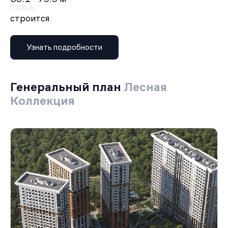
Сдача
строится
Узнать подробности
Генеральный план
Лесная
Коллекция