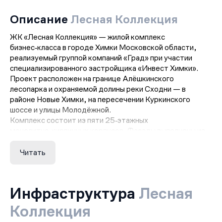
Описание
Лесная Коллекция
ЖК «Лесная Коллекция» — жилой комплекс
бизнес‑класса в городе Химки Московской области,
реализуемый группой компаний «Град» при участии
специализированного застройщика «Инвест Химки».
Проект расположен на границе Алёшкинского
лесопарка и охраняемой долины реки Сходни — в
районе Новые Химки, на пересечении Куркинского
шоссе и улицы Молодёжной.
Комплекс состоит из пяти 25‑этажных
монолитно‑кирпичных корпусов. Фасады выполнены из
кирпича в гармоничной гамме коричневых, бежевых и
красных тонов, что визуально связывает архитектуру с
Читать
природным окружением. Высота потолков в квартирах
составляет от 2,7 до 2,85 м. Всего в проекте
предусмотрено 1 370 квартир: однокомнатные
Инфраструктура
Лесная
площадью от 30,1 м², двухкомнатные — от 47,1 м²,
трёхкомнатные — от 76,1 м². Квартиры сдаются без
Коллекция
отделки, то есть с базовой подготовкой под ремонт.