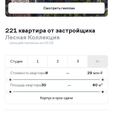
Смотреть генплан
221 квартира от застройщика
Лесная Коллекция
Цены действительны на 06.08
Студия
1
2
3
4+
Стоимость квартиры
8
—
29
млн ₽
Площадь квартиры
30
—
80
м²
Корпус и срок сдачи
Все корпуса
1
35 кв.
II кв. 2029
2
62 кв.
II кв. 2