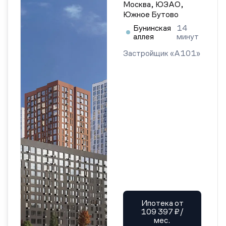
Москва, ЮЗАО,
Южное Бутово
Бунинская
14
аллея
минут
Застройщик «А101»
Ипотека от
109 397 ₽/
мес.