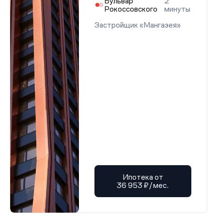
Бульвар
2
Рокоссовского
минуты
Застройщик «Мангазея»
Ипотека от
36 953 ₽/мес.