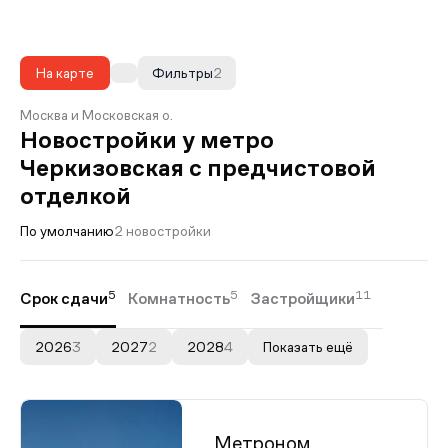
На карте
Фильтры
2
Москва и Московская о.
Новостройки у метро
Черкизовская с предчистовой
отделкой
По умолчанию
2 новостройки
5
5
11
Срок сдачи
Комнатность
Застройщики
2026
3
2027
2
2028
4
Показать ещё
Метроном