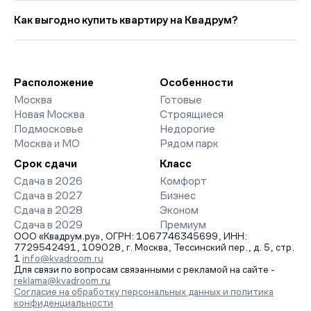
Выбирая «Новостройки у метро Черкизовская с предчистовой
цена кв. метра в этой подборке — около 480 245 руб..
отделкой», вы найдете проекты от эконом- до премиум-
Как выгодно купить квартиру на Квадрум?
класса. На страницах ЖК доступны отзывы жильцов о
качестве строительства, интерактивный генплан корпусов,
Мы работаем без наценок по официальным ценам
сроки сдачи, особенности благоустройства дворов и
девелоперов, включая закрытые старты продаж и скидки.
паркингов. База обновляется напрямую от застройщиков.
Наш эксперт бесплатно подберет ЖК под ваш бюджет,
организует просмотр и поможет одобрить ипотеку по
Расположение
Особенности
минимальной ставке. Чтобы зафиксировать цену, оставьте
Москва
Готовые
заявку на обратный звонок.
Новая Москва
Строящиеся
Подмосковье
Недорогие
Москва и МО
Рядом парк
Срок сдачи
Класс
Сдача в 2026
Комфорт
Сдача в 2027
Бизнес
Сдача в 2028
Эконом
Сдача в 2029
Премиум
ООО «Квадрум.ру», ОГРН: 1067746345699, ИНН:
7729542491, 109028, г. Москва, Тессинский пер., д. 5, стр.
1
info@kvadroom.ru
Для связи по вопросам связанными с рекламой на сайте -
reklama@kvadroom.ru
Согласие на обработку персональных данных и политика
конфиденциальности