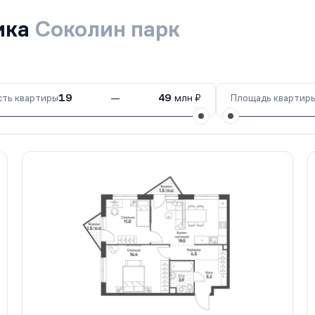
ика
Соколин парк
ть квартиры
19
—
49
млн ₽
Площадь квартир
II кв. 2028