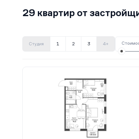
29 квартир от застройщ
Стоимос
Студия
1
2
3
4+
Все корпуса
1
11 кв.
II кв. 2028
2
18 кв.