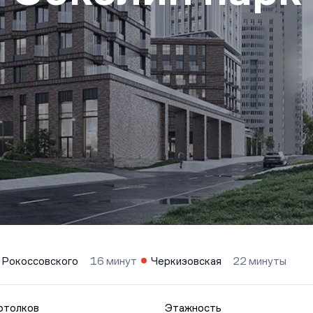
 Рокоссовского
16 минут
Черкизовская
22 минуты
отолков
Этажность