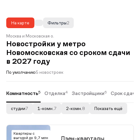
На карте
Фильтры
2
Москва и Московская о.
Новостройки у метро
Новомосковская со сроком сдачи
в 2027 году
По умолчанию
5 новостроек
5
4
6
Комнатность
Отделка
Застройщики
Срок сдачи
студии
7
1-комн.
7
2-комн.
8
Показать ещё
Квартиры с
Дзен-кварталы
выгодой до 9,7 млн