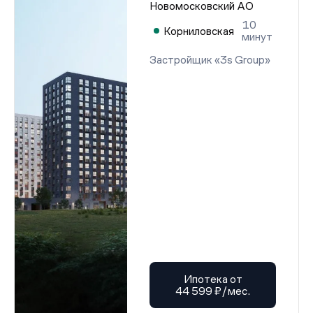
Новомосковский АО
10
Корниловская
минут
Застройщик «3s Group»
Ипотека от
44 599 ₽/мес.