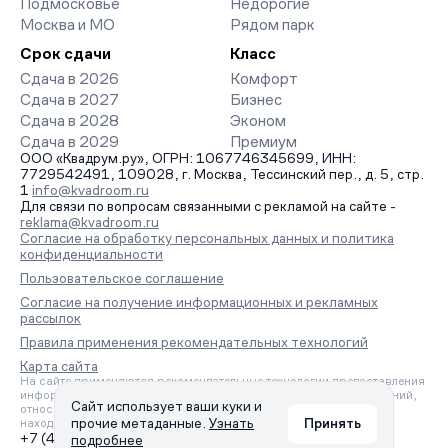
Подмосковье
Недорогие
Москва и МО
Рядом парк
Срок сдачи
Класс
Сдача в 2026
Комфорт
Сдача в 2027
Бизнес
Сдача в 2028
Эконом
Сдача в 2029
Премиум
ООО «Квадрум.ру», ОГРН: 1067746345699, ИНН:
7729542491, 109028, г. Москва, Тессинский пер., д. 5, стр.
1
info@kvadroom.ru
Для связи по вопросам связанными с рекламой на сайте -
reklama@kvadroom.ru
Согласие на обработку персональных данных и политика
конфиденциальности
Пользовательское соглашение
Согласие на получение информационных и рекламных
рассылок
Правила применения рекомендательных технологий
Карта сайта
На сайте применяются рекомендательные технологии предоставления
информации на основе сбора, систематизации и анализа сведений,
Сайт использует ваши куки и
относящихся к предпочтениям пользователей сети «Интернет»,
прочие метаданные.
Узнать
Принять
находящихся на территории Российской Федерации.
+7 (495) 157-88-80
подробнее