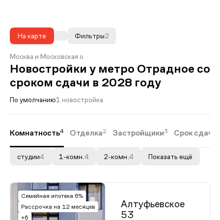
На карте
Фильтры
2
Москва и Московская о.
Новостройки у метро Отрадное со
сроком сдачи в 2028 году
По умолчанию
1 новостройка
4
2
3
Комнатность
Отделка
Застройщики
Срок сдачи
студии
4
1-комн.
4
2-комн.
4
Показать ещё
Семейная ипотека 6%
Алтуфьевское
Рассрочка на 12 месяцев
53
+6