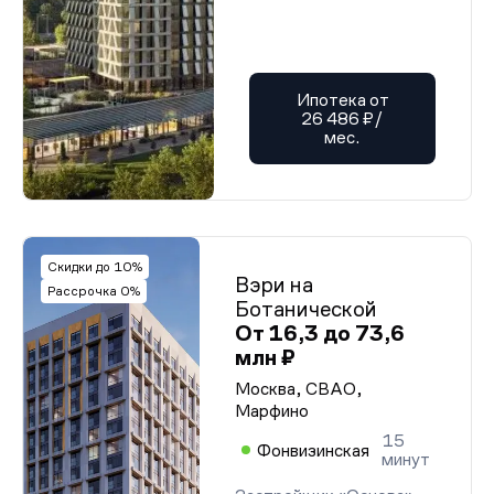
Ипотека от
26 486 ₽/
мес.
Скидки до 10%
Вэри на
Рассрочка 0%
Ботанической
От 16,3 до 73,6
млн ₽
Москва, СВАО,
Марфино
15
Фонвизинская
минут