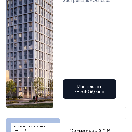
Застройщик «Основа»
Ипотека от
78 540 ₽/мес.
Готовые квартиры с
Сигнальный 16
выгодой