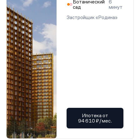
Ботанический
6
сад
минут
Застройщик «Родина»
Ипотека от
94 610 ₽/мес.