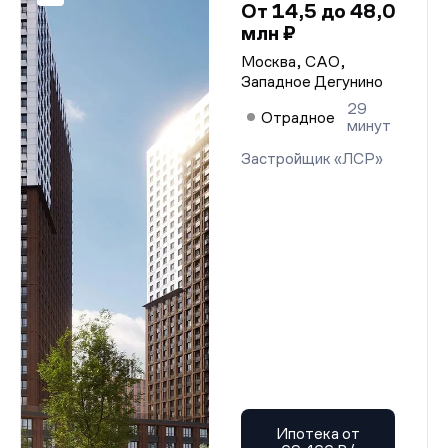
От 14,5 до 48,0
млн ₽
Москва, САО,
Западное Дегунино
29
Отрадное
минут
Застройщик «ЛСР»
Ипотека от