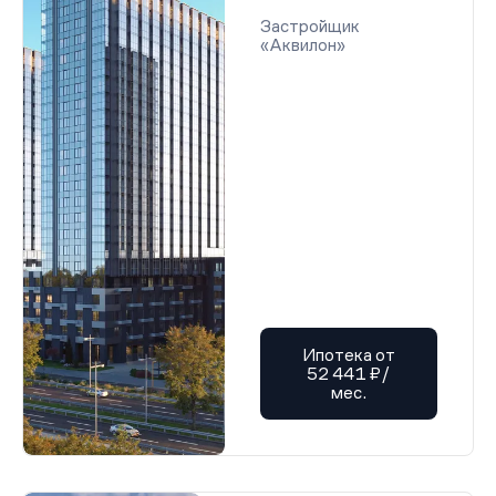
Застройщик
«Аквилон»
Ипотека от
52 441 ₽/
мес.