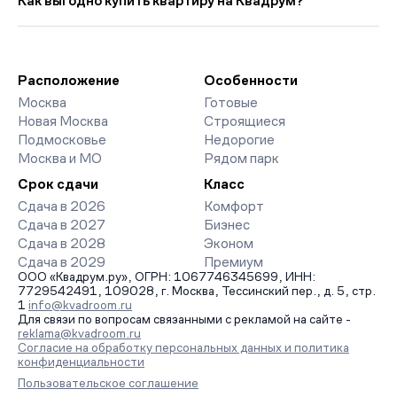
Как выгодно купить квартиру на Квадрум?
прошлого месяца.
страницах ЖК доступны отзывы жильцов о качестве
строительства, интерактивный генплан корпусов, сроки
Мы работаем без наценок по официальным ценам
сдачи, особенности благоустройства дворов и паркингов.
девелоперов, включая закрытые старты продаж и скидки.
База обновляется напрямую от застройщиков.
Наш эксперт бесплатно подберет ЖК под ваш бюджет,
организует просмотр и поможет одобрить ипотеку по
Расположение
Особенности
минимальной ставке. Чтобы зафиксировать цену, оставьте
Москва
Готовые
заявку на обратный звонок.
Новая Москва
Строящиеся
Подмосковье
Недорогие
Москва и МО
Рядом парк
Срок сдачи
Класс
Сдача в 2026
Комфорт
Сдача в 2027
Бизнес
Сдача в 2028
Эконом
Сдача в 2029
Премиум
ООО «Квадрум.ру», ОГРН: 1067746345699, ИНН:
7729542491, 109028, г. Москва, Тессинский пер., д. 5, стр.
1
info@kvadroom.ru
Для связи по вопросам связанными с рекламой на сайте -
reklama@kvadroom.ru
Согласие на обработку персональных данных и политика
конфиденциальности
Пользовательское соглашение