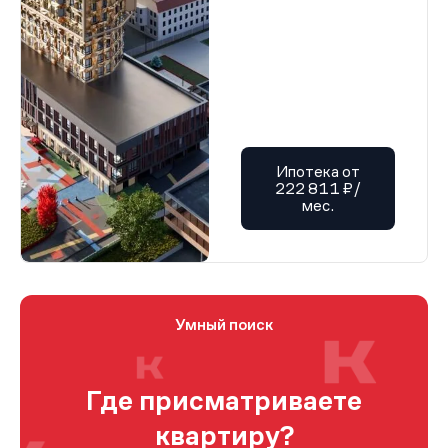
Ипотека от
222 811 ₽/
мес.
Умный поиск
Где присматриваете
квартиру?