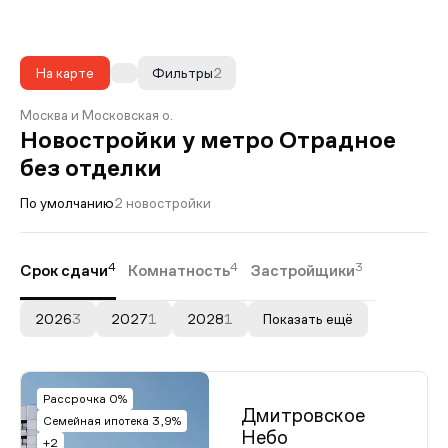
На карте
Фильтры
2
Москва и Московская о.
Новостройки у метро Отрадное
без отделки
По умолчанию
2 новостройки
4
4
3
Срок сдачи
Комнатность
Застройщики
2026
3
2027
1
2028
1
Показать ещё
Рассрочка 0%
Дмитровское
Семейная ипотека 3,9%
Небо
+2