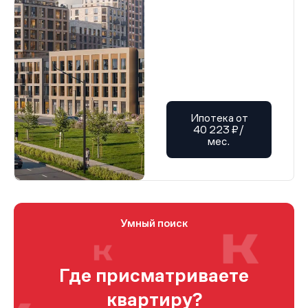
Ипотека от
40 223 ₽/
мес.
Умный поиск
Где присматриваете
квартиру?