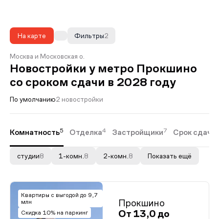
На карте
Фильтры
2
Москва и Московская о.
Новостройки у метро Прокшино
со сроком сдачи в 2028 году
По умолчанию
2 новостройки
5
4
7
Комнатность
Отделка
Застройщики
Срок сдачи
студии
8
1-комн.
8
2-комн.
8
Показать ещё
Квартиры с выгодой до 9,7
Прокшино
млн
От 13,0 до
Скидка 10% на паркинг