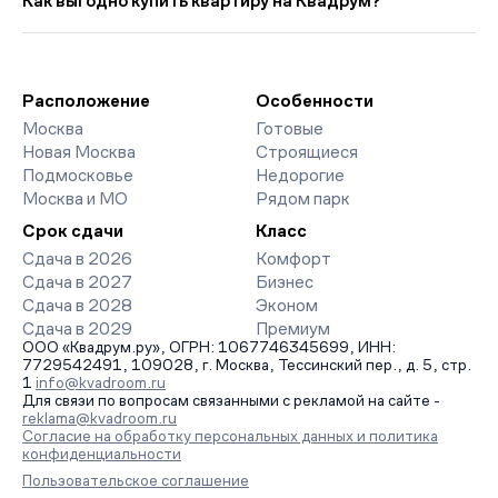
Как выгодно купить квартиру на Квадрум?
2 330 руб. выше прошлого месяца.
класса. На страницах ЖК доступны отзывы жильцов о
качестве строительства, интерактивный генплан корпусов,
Мы работаем без наценок по официальным ценам
сроки сдачи, особенности благоустройства дворов и
девелоперов, включая закрытые старты продаж и скидки.
паркингов. База обновляется напрямую от застройщиков.
Наш эксперт бесплатно подберет ЖК под ваш бюджет,
организует просмотр и поможет одобрить ипотеку по
Расположение
Особенности
минимальной ставке. Чтобы зафиксировать цену, оставьте
Москва
Готовые
заявку на обратный звонок.
Новая Москва
Строящиеся
Подмосковье
Недорогие
Москва и МО
Рядом парк
Срок сдачи
Класс
Сдача в 2026
Комфорт
Сдача в 2027
Бизнес
Сдача в 2028
Эконом
Сдача в 2029
Премиум
ООО «Квадрум.ру», ОГРН: 1067746345699, ИНН:
7729542491, 109028, г. Москва, Тессинский пер., д. 5, стр.
1
info@kvadroom.ru
Для связи по вопросам связанными с рекламой на сайте -
reklama@kvadroom.ru
Согласие на обработку персональных данных и политика
конфиденциальности
Пользовательское соглашение