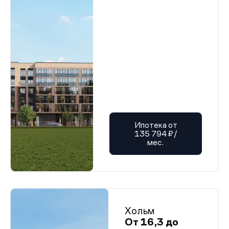
Ипотека от
135 794 ₽/
мес.
Хольм
От 16,3 до