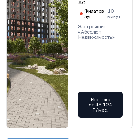
АО
Филатов
10
луг
минут
Застройщик
«Абсолют
Недвижимость»
Ипотека
от 45 124
₽/мес.