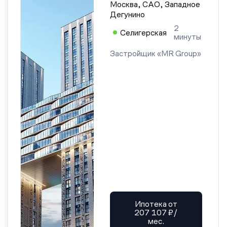
Москва, САО, Западное
Дегунино
2
Селигерская
минуты
Застройщик «MR Group»
Ипотека от
207 107 ₽/
мес.