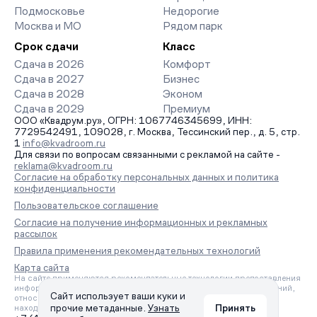
Подмосковье
Недорогие
Москва и МО
Рядом парк
Срок сдачи
Класс
Сдача в 2026
Комфорт
Сдача в 2027
Бизнес
Сдача в 2028
Эконом
Сдача в 2029
Премиум
ООО «Квадрум.ру», ОГРН: 1067746345699, ИНН:
7729542491, 109028, г. Москва, Тессинский пер., д. 5, стр.
1
info@kvadroom.ru
Для связи по вопросам связанными с рекламой на сайте -
reklama@kvadroom.ru
Согласие на обработку персональных данных и политика
конфиденциальности
Пользовательское соглашение
Согласие на получение информационных и рекламных
рассылок
Правила применения рекомендательных технологий
Карта сайта
На сайте применяются рекомендательные технологии предоставления
информации на основе сбора, систематизации и анализа сведений,
Сайт использует ваши куки и
относящихся к предпочтениям пользователей сети «Интернет»,
прочие метаданные.
Узнать
Принять
находящихся на территории Российской Федерации.