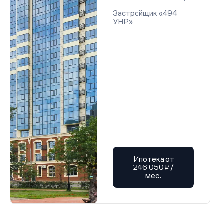
Застройщик «494
УНР»
Ипотека от
246 050 ₽/
мес.