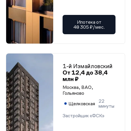
Ипотека от
48 305 ₽/мес.
1-й Измайловский
От 12,4 до 38,4
млн ₽
Москва, ВАО,
Гольяново
22
Щелковская
минуты
Застройщик «ФСК»