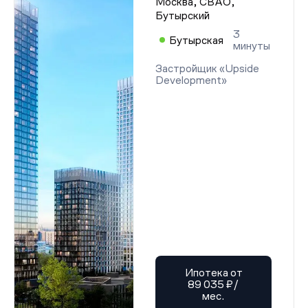
Москва, СВАО,
Бутырский
3
Бутырская
минуты
Застройщик «Upside
Development»
Ипотека от
89 035 ₽/
мес.