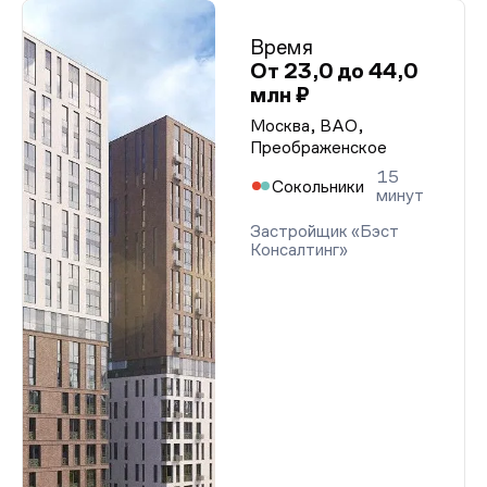
Время
От 23,0 до 44,0
млн ₽
Москва, ВАО,
Преображенское
15
Сокольники
минут
Застройщик «Бэст
Консалтинг»