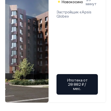
Новокосино
минут
Застройщик «Apsis
Globe»
Ипотека от
28 882 ₽/
мес.