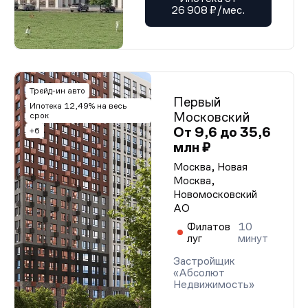
26 908 ₽/мес.
Трейд-ин авто
Первый
Ипотека 12,49% на весь
Московский
срок
От 9,6 до 35,6
+6
млн ₽
Москва, Новая
Москва,
Новомосковский
АО
Филатов
10
луг
минут
Застройщик
«Абсолют
Недвижимость»