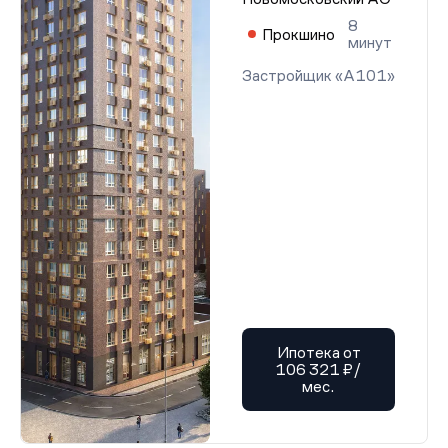
8
Прокшино
минут
Застройщик «А101»
Ипотека от
106 321 ₽/
мес.