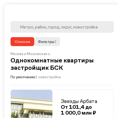
Списком
Фильтры
2
Москва и Московская о.
Однокомнатные квартиры
застройщик БСК
По умолчанию
1 новостройка
Звезды Арбата
От 101,4 до
1 000,0 млн ₽