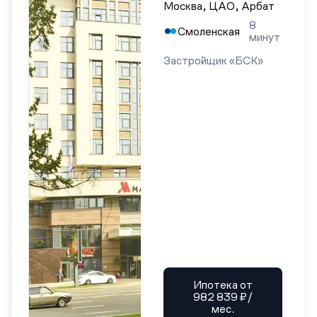
Москва, ЦАО, Арбат
8
Смоленская
минут
Застройщик «БСК»
Ипотека от
982 839 ₽/
мес.