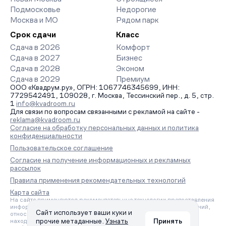
Подмосковье
Недорогие
Москва и МО
Рядом парк
Срок сдачи
Класс
Сдача в 2026
Комфорт
Сдача в 2027
Бизнес
Сдача в 2028
Эконом
Сдача в 2029
Премиум
ООО «Квадрум.ру», ОГРН: 1067746345699, ИНН:
7729542491, 109028, г. Москва, Тессинский пер., д. 5, стр.
1
info@kvadroom.ru
Для связи по вопросам связанными с рекламой на сайте -
reklama@kvadroom.ru
Согласие на обработку персональных данных и политика
конфиденциальности
Пользовательское соглашение
Согласие на получение информационных и рекламных
рассылок
Правила применения рекомендательных технологий
Карта сайта
На сайте применяются рекомендательные технологии предоставления
информации на основе сбора, систематизации и анализа сведений,
Сайт использует ваши куки и
относящихся к предпочтениям пользователей сети «Интернет»,
прочие метаданные.
Узнать
Принять
находящихся на территории Российской Федерации.