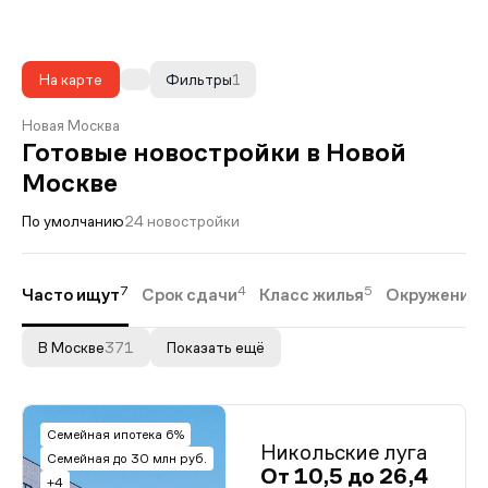
На карте
Фильтры
1
Новая Москва
Готовые новостройки в Новой
Москве
По умолчанию
24 новостройки
7
4
5
2
Часто ищут
Срок сдачи
Класс жилья
Окружение
В Москве
371
Показать ещё
Семейная ипотека 6%
Никольские луга
Семейная до 30 млн руб.
От 10,5 до 26,4
+4