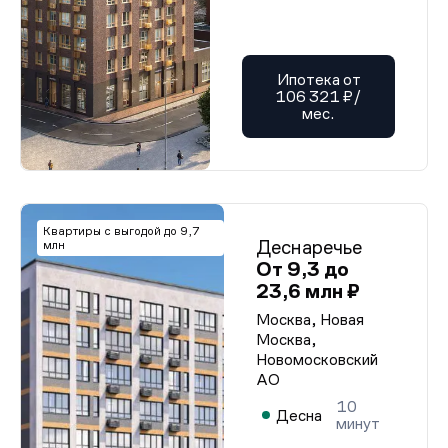
Ипотека от
106 321 ₽/
мес.
Квартиры с выгодой до 9,7
Деснаречье
млн
От 9,3 до
23,6 млн ₽
Москва, Новая
Москва,
Новомосковский
АО
10
Десна
минут