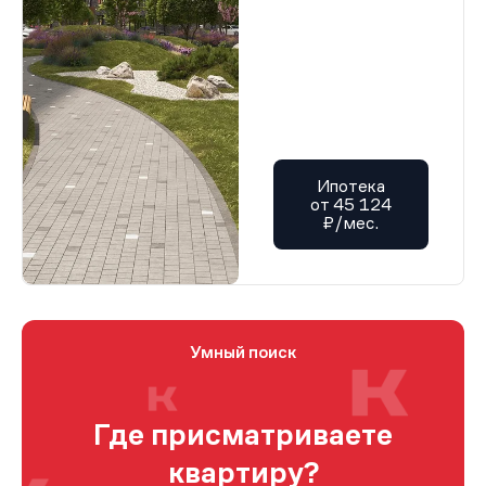
Ипотека
от 45 124
₽/мес.
Умный поиск
Где присматриваете
квартиру?