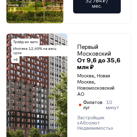
32 784 ₽/
мес.
Трейд-ин авто
Первый
Ипотека 12,49% на весь
Московский
срок
От 9,6 до 35,6
+6
млн ₽
Москва, Новая
Москва,
Новомосковский
АО
Филатов
10
луг
минут
Застройщик
«Абсолют
Недвижимость»