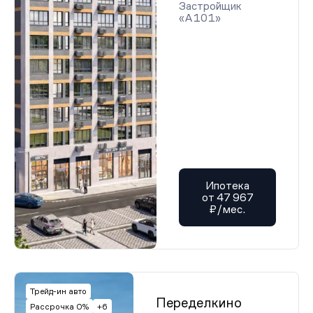
Застройщик
«А101»
Ипотека
от 47 967
₽/мес.
Трейд-ин авто
Переделкино
Рассрочка 0%
+6