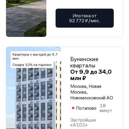
Ипотека от
92 772 ₽/мес.
Квартиры с выгодой до 9,7
Бунинские
млн
кварталы
Скидка 10% на паркинг
От 9,9 до 34,0
млн ₽
Москва, Новая
Москва,
Новомосковский АО
18
Потапово
минут
Застройщик
«А101»