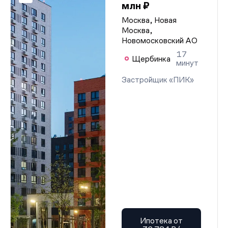
млн ₽
Москва, Новая
Москва,
Новомосковский АО
17
Щербинка
минут
Застройщик «ПИК»
Ипотека от