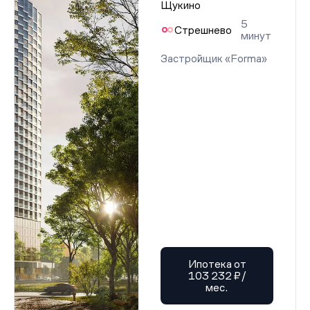
Щукино
5
Стрешнево
минут
Застройщик «Forma»
Ипотека от
103 232 ₽/
мес.