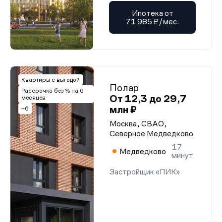
Ипотека от
71 985 ₽/мес.
Квартиры с выгодой
Полар
Рассрочка без % на 6
От 12,3 до 29,7
месяцев
млн ₽
+6
Москва, СВАО,
Северное Медведково
17
Медведково
минут
Застройщик «ПИК»