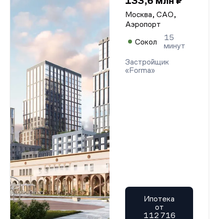
133,6 млн ₽
Москва, САО,
Аэропорт
15
Сокол
минут
Застройщик
«Forma»
Ипотека
от
112 716