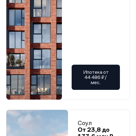
Ипотека от
44 486 ₽/
мес.
Соул
От 23,8 до