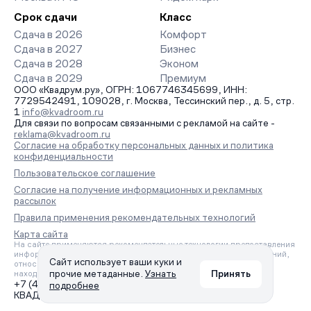
Срок сдачи
Класс
Сдача в 2026
Комфорт
Сдача в 2027
Бизнес
Сдача в 2028
Эконом
Сдача в 2029
Премиум
ООО «Квадрум.ру», ОГРН: 1067746345699, ИНН:
7729542491, 109028, г. Москва, Тессинский пер., д. 5, стр.
1
info@kvadroom.ru
Для связи по вопросам связанными с рекламой на сайте -
reklama@kvadroom.ru
Согласие на обработку персональных данных и политика
конфиденциальности
Пользовательское соглашение
Согласие на получение информационных и рекламных
рассылок
Правила применения рекомендательных технологий
Карта сайта
На сайте применяются рекомендательные технологии предоставления
информации на основе сбора, систематизации и анализа сведений,
Сайт использует ваши куки и
относящихся к предпочтениям пользователей сети «Интернет»,
прочие метаданные.
Узнать
Принять
находящихся на территории Российской Федерации.
+7 (495) 157-88-80
подробнее
КВАДРУМ © 2006 – 2026. Все права защищены.