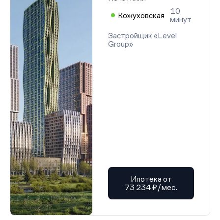
10
Кожуховская
минут
Застройщик «Level
Group»
Ипотека от
73 234 ₽/мес.