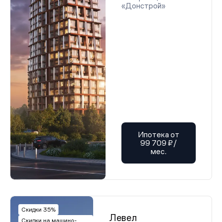
«Донстрой»
Ипотека от
99 709 ₽/
мес.
Скидки 35%
Левел
Скидки на машино-