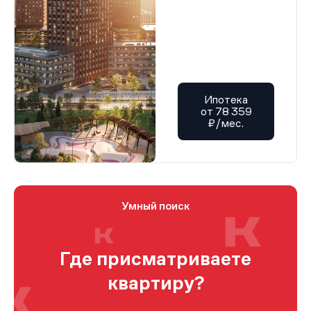
Ипотека
от 78 359
₽/мес.
Умный поиск
Где присматриваете
квартиру?