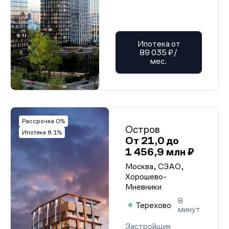
Ипотека от
89 035 ₽/
мес.
Рассрочка 0%
Остров
Ипотека 8.1%
От 21,0 до
1 456,9 млн ₽
Москва, СЗАО,
Хорошево-
Мневники
8
Терехово
минут
Застройщик