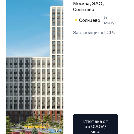
Москва, ЗАО,
Солнцево
5
Солнцево
минут
Застройщик «ЛСР»
Ипотека от
55 020 ₽/
мес.