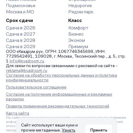
Подмосковье
Недорогие
Москва и МО
Рядом парк
Срок сдачи
Класс
Сдача в 2026
Комфорт
Сдача в 2027
Бизнес
Сдача в 2028
Эконом
Сдача в 2029
Премиум
ООО «Квадрум.ру», ОГРН: 1067746345699, ИНН:
7729542491, 109028, г. Москва, Тессинский пер., д. 5, стр.
1
info@kvadroom.ru
Для связи по вопросам связанными с рекламой на сайте -
reklama@kvadroom.ru
Согласие на обработку персональных данных и политика
конфиденциальности
Пользовательское соглашение
Согласие на получение информационных и рекламных
рассылок
Правила применения рекомендательных технологий
Карта сайта
На сайте применяются рекомендательные технологии предоставления
информации на основе сбора, систематизации и анализа сведений,
Сайт использует ваши куки и
относящихся к предпочтениям пользователей сети «Интернет»,
прочие метаданные.
Узнать
Принять
находящихся на территории Российской Федерации.