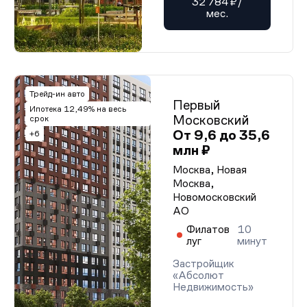
32 784 ₽/
мес.
Трейд-ин авто
Первый
Ипотека 12,49% на весь
Московский
срок
От 9,6 до 35,6
+6
млн ₽
Москва, Новая
Москва,
Новомосковский
АО
Филатов
10
луг
минут
Застройщик
«Абсолют
Недвижимость»