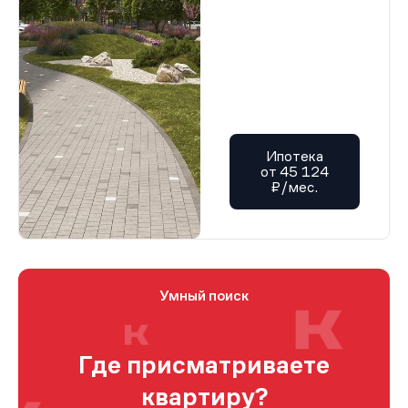
Ипотека
от 45 124
₽/мес.
Умный поиск
Где присматриваете
квартиру?