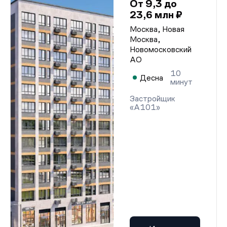
От 9,3 до
23,6 млн ₽
Москва, Новая
Москва,
Новомосковский
АО
10
Десна
минут
Застройщик
«А101»