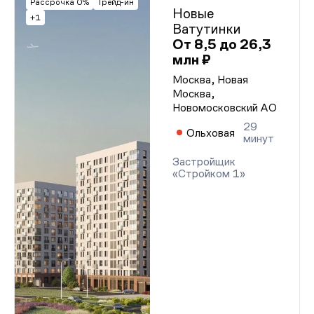
Рассрочка 0%
Трейд-ин
Новые
+1
Ватутинки
От 8,5 до 26,3
млн ₽
Москва, Новая
Москва,
Новомосковский АО
29
Ольховая
минут
Застройщик
«Стройком 1»