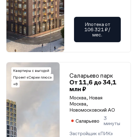
Ипотека от
106 321 ₽/
мес.
Квартиры с выгодой
Саларьево парк
Проект «Серии плюс»
От 11,6 до 34,1
+8
млн ₽
Москва, Новая
Москва,
Новомосковский АО
3
Саларьево
минуты
Застройщик «ПИК»