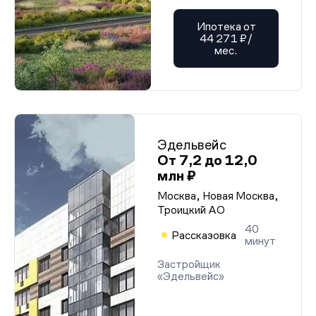
Ипотека от
44 271 ₽/
мес.
Эдельвейс
От 7,2 до 12,0
млн ₽
Москва, Новая Москва,
Троицкий АО
40
Рассказовка
минут
Застройщик
«Эдельвейс»