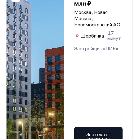
млн ₽
Москва, Новая
Москва,
Новомосковский АО
17
Щербинка
минут
Застройщик «ПИК»
Ипотека от