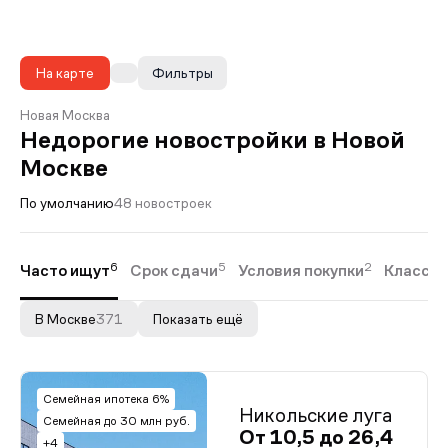
На карте
Фильтры
Новая Москва
Недорогие новостройки в Новой
Москве
По умолчанию
48 новостроек
6
5
2
Часто ищут
Срок сдачи
Условия покупки
Класс ж
В Москве
371
Показать ещё
Семейная ипотека 6%
Никольские луга
Семейная до 30 млн руб.
От 10,5 до 26,4
+4