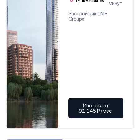
Трикотажная
минут
Застройщик «MR
Group»
Ипотека от
91 145 ₽/мес.