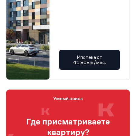
Ипотека от
41 808 ₽/мес.
Умный поиск
Где присматриваете
квартиру?