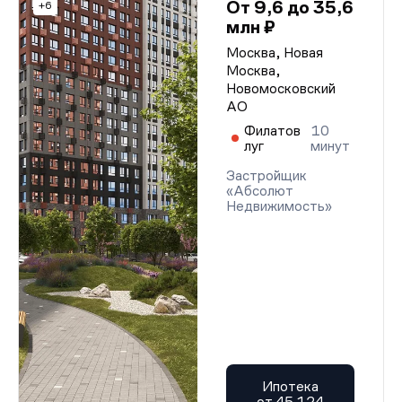
От 9,6 до 35,6
+6
млн ₽
Москва, Новая
Москва,
Новомосковский
АО
Филатов
10
луг
минут
Застройщик
«Абсолют
Недвижимость»
Ипотека
от 45 124