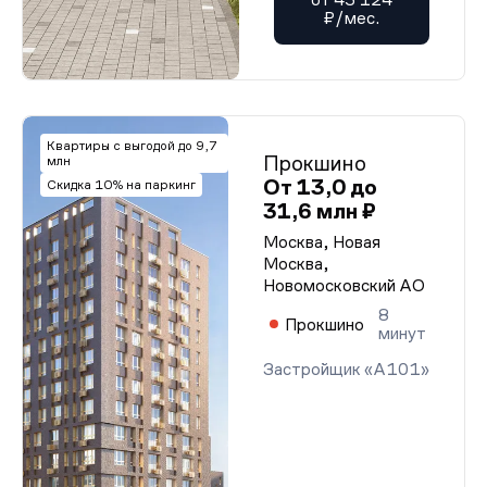
₽/мес.
Квартиры с выгодой до 9,7
Прокшино
млн
От 13,0 до
Скидка 10% на паркинг
31,6 млн ₽
Москва, Новая
Москва,
Новомосковский АО
8
Прокшино
минут
Застройщик «А101»