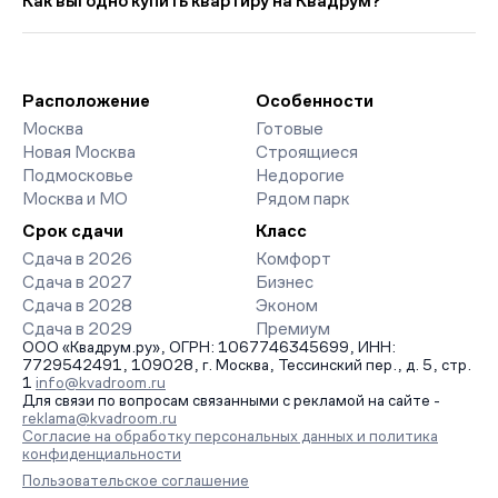
Как выгодно купить квартиру на Квадрум?
прошлого месяца.
страницах ЖК доступны отзывы жильцов о качестве
строительства, интерактивный генплан корпусов, сроки
Мы работаем без наценок по официальным ценам
сдачи, особенности благоустройства дворов и паркингов.
девелоперов, включая закрытые старты продаж и скидки.
База обновляется напрямую от застройщиков.
Наш эксперт бесплатно подберет ЖК под ваш бюджет,
организует просмотр и поможет одобрить ипотеку по
Расположение
Особенности
минимальной ставке. Чтобы зафиксировать цену, оставьте
Москва
Готовые
заявку на обратный звонок.
Новая Москва
Строящиеся
Подмосковье
Недорогие
Москва и МО
Рядом парк
Срок сдачи
Класс
Сдача в 2026
Комфорт
Сдача в 2027
Бизнес
Сдача в 2028
Эконом
Сдача в 2029
Премиум
ООО «Квадрум.ру», ОГРН: 1067746345699, ИНН:
7729542491, 109028, г. Москва, Тессинский пер., д. 5, стр.
1
info@kvadroom.ru
Для связи по вопросам связанными с рекламой на сайте -
reklama@kvadroom.ru
Согласие на обработку персональных данных и политика
конфиденциальности
Пользовательское соглашение