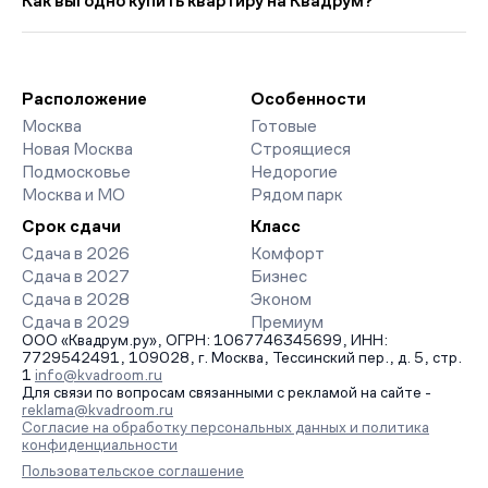
Как выгодно купить квартиру на Квадрум?
24 114 руб. выше прошлого месяца.
класса. На страницах ЖК доступны отзывы жильцов о
качестве строительства, интерактивный генплан корпусов,
Мы работаем без наценок по официальным ценам
сроки сдачи, особенности благоустройства дворов и
девелоперов, включая закрытые старты продаж и скидки.
паркингов. База обновляется напрямую от застройщиков.
Наш эксперт бесплатно подберет ЖК под ваш бюджет,
организует просмотр и поможет одобрить ипотеку по
Расположение
Особенности
минимальной ставке. Чтобы зафиксировать цену, оставьте
Москва
Готовые
заявку на обратный звонок.
Новая Москва
Строящиеся
Подмосковье
Недорогие
Москва и МО
Рядом парк
Срок сдачи
Класс
Сдача в 2026
Комфорт
Сдача в 2027
Бизнес
Сдача в 2028
Эконом
Сдача в 2029
Премиум
ООО «Квадрум.ру», ОГРН: 1067746345699, ИНН:
7729542491, 109028, г. Москва, Тессинский пер., д. 5, стр.
1
info@kvadroom.ru
Для связи по вопросам связанными с рекламой на сайте -
reklama@kvadroom.ru
Согласие на обработку персональных данных и политика
конфиденциальности
Пользовательское соглашение