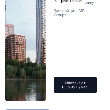
Трикотажная
минут
Застройщик «MR
Group»
Ипотека от
81 292 ₽/мес.