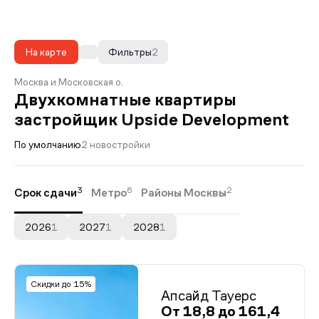
На карте
Фильтры
2
Москва и Московская о.
Двухкомнатные квартиры
застройщик Upside Development
По умолчанию
2 новостройки
3
6
2
Срок сдачи
Метро
Районы Москвы
2026
1
2027
1
2028
1
Скидки до 15%
Апсайд Тауерс
От 18,8 до 161,4