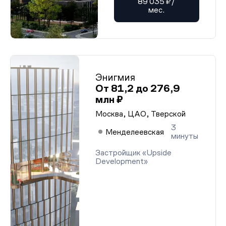
89 035 ₽/
мес.
Энигмия
От 81,2 до 276,9
млн ₽
Москва, ЦАО, Тверской
3
Менделеевская
минуты
Застройщик «Upside
Development»