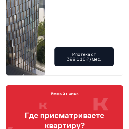
Ипотека от
388 116 ₽/мес.
Умный поиск
Где присматриваете
квартиру?