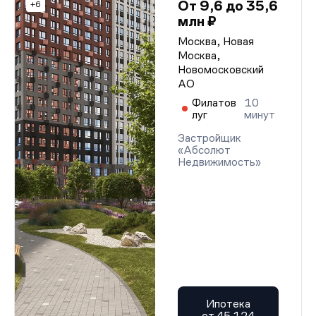
От 9,6 до 35,6
+6
млн ₽
Москва, Новая
Москва,
Новомосковский
АО
Филатов
10
луг
минут
Застройщик
«Абсолют
Недвижимость»
Ипотека
от 45 124