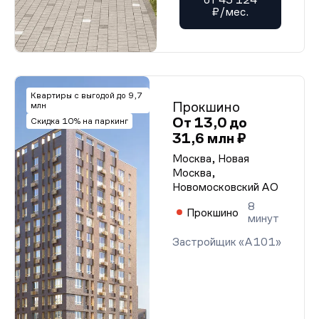
₽/мес.
Квартиры с выгодой до 9,7
Прокшино
млн
От 13,0 до
Скидка 10% на паркинг
31,6 млн ₽
Москва, Новая
Москва,
Новомосковский АО
8
Прокшино
минут
Застройщик «А101»