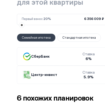
для этой квартиры
Первый взнос
20%
6 356 009 ₽
Семейная ипотека
Стандартная ипотека
Ставка
СберБанк
6%
Ставка
Центр-инвест
5.9%
6 похожих планировок