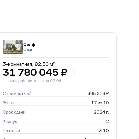
Селф
Сдан
3-комнатная,
82.50 м²
31 780 045 ₽
Цена действительна на 07.08
Стоимость м²
385 213 ₽
Этаж
17 из 19
Срок сдачи
2024 г.
Корпус
2
Потолки
3.10