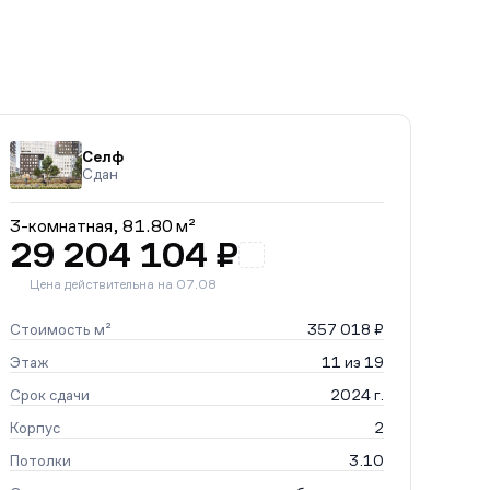
Селф
Сдан
3-комнатная,
81.80 м²
29 204 104 ₽
Цена действительна на 07.08
Стоимость м²
357 018 ₽
Этаж
11 из 19
Срок сдачи
2024 г.
Корпус
2
Потолки
3.10