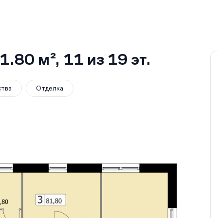
1.80 м²
, 11
из 19
эт.
ства
Отделка