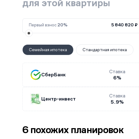
для этой квартиры
Первый взнос
20%
5 840 820 ₽
Семейная ипотека
Стандартная ипотека
Ставка
СберБанк
6%
Ставка
Центр-инвест
5.9%
6 похожих планировок