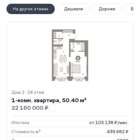
На других этажах
Дешевле
Дороже
Бол
Дом 2 · 24 этаж
1-комн. квартира, 50.40 м²
22 160 000 ₽
Ипотека
от 105 138 ₽/мес.
Стоимость м²
439 682 ₽