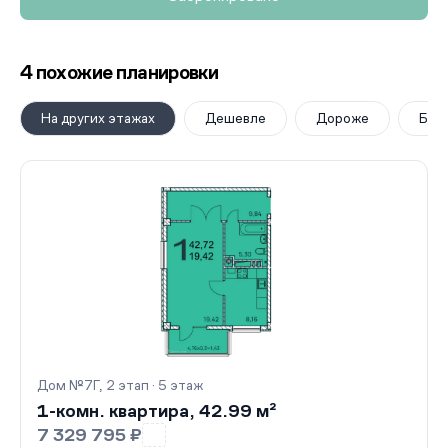
4 похожие планировки
На других этажах
Дешевле
Дороже
Бол
Дом №7Г, 2 этап · 5 этаж
1-комн. квартира, 42.99 м²
7 329 795 ₽