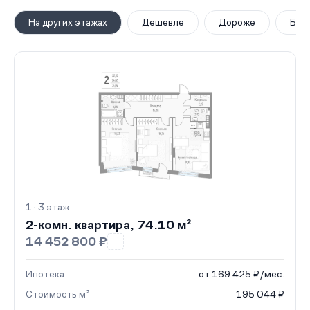
На других этажах
Дешевле
Дороже
Бол
1 · 3 этаж
2-комн. квартира, 74.10 м²
14 452 800 ₽
Ипотека
от 169 425 ₽/мес.
Стоимость м²
195 044 ₽