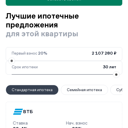
Лучшие ипотечные
предложения
для этой квартиры
Первый взнос
20%
2 107 280 ₽
Срок ипотеки
30 лет
Стандартная ипотека
Семейная ипотека
Субси
ВТБ
Ставка
Нач. взнос