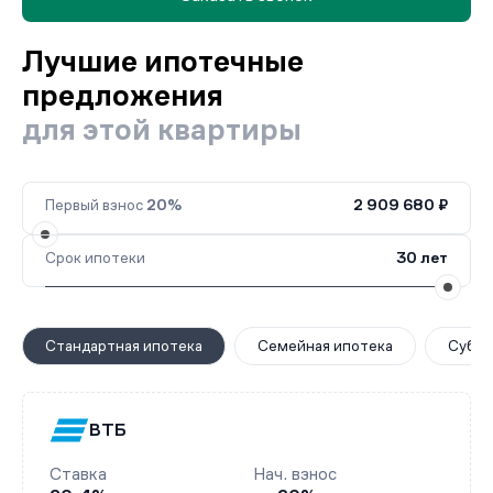
Лучшие ипотечные
предложения
для этой квартиры
Первый взнос
20%
2 909 680 ₽
Срок ипотеки
30 лет
Стандартная ипотека
Семейная ипотека
Субси
ВТБ
Ставка
Нач. взнос