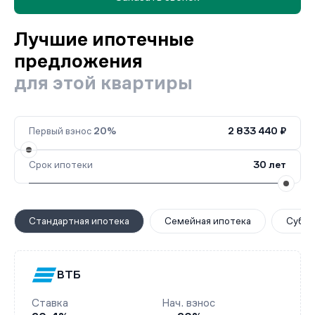
Лучшие ипотечные
предложения
для этой квартиры
Первый взнос
20%
2 833 440 ₽
Срок ипотеки
30 лет
Стандартная ипотека
Семейная ипотека
Субси
ВТБ
Ставка
Нач. взнос