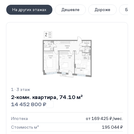
На других этажах
Дешевле
Дороже
Бол
1 · 3 этаж
2-комн. квартира, 74.10 м²
14 452 800 ₽
Ипотека
от 169 425 ₽/мес.
Стоимость м²
195 044 ₽