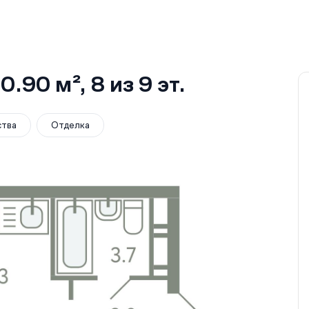
0.90 м²
, 8
из 9
эт.
ства
Отделка