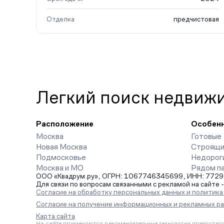
Отделка
предчистовая
Легкий поиск недвиж
Расположение
Особен
Москва
Готовые
Новая Москва
Строящи
Подмосковье
Недорог
Москва и МО
Рядом п
ООО «Квадрум.ру», ОГРН: 1067746345699, ИНН: 7729542
Для связи по вопросам связанными с рекламой на сайте 
Согласие на обработку персональных данных и политик
Согласие на получение информационных и рекламных р
Карта сайта
На сайте применяются рекомендательные технологии предоставл