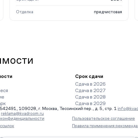
Отделка
предчистовая
имости
ности
Срок сдачи
Сдача в 2026
еся
Сдача в 2027
ие
Сдача в 2028
арк
Сдача в 2029
491, 109028, г. Москва, Тессинский пер., д. 5, стр. 1
info@kvad
-
reklama@kvadroom.ru
а конфиденциальности
Пользовательское соглашение
ассылок
Правила применения рекоменда
ения информации на основе сбора, систематизации и анализа сведений, отн