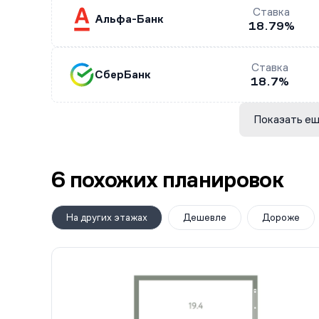
Ставка
Альфа-Банк
18.79%
Ставка
СберБанк
18.7%
Показать ещ
6 похожих планировок
На других этажах
Дешевле
Дороже