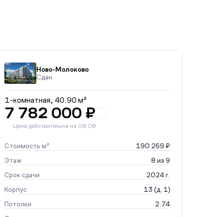
Ново-Молоково
Сдан
1-комнатная,
40.90 м²
7 782 000 ₽
Цена действительна на 08.08
Стоимость м²
190 269 ₽
Этаж
8 из 9
Срок сдачи
2024 г.
Корпус
13 (д. 1)
Потолки
2.74