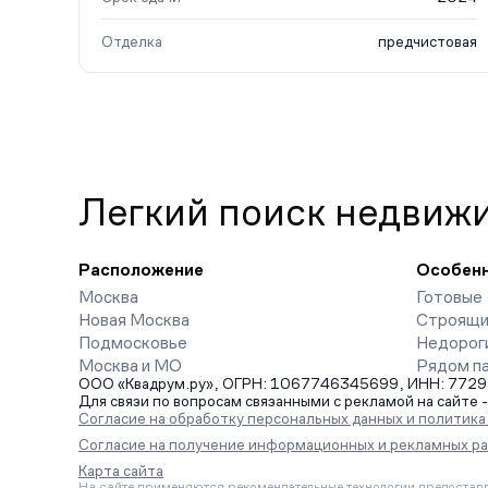
Отделка
предчистовая
Легкий поиск недвиж
Расположение
Особен
Москва
Готовые
Новая Москва
Строящи
Подмосковье
Недорог
Москва и МО
Рядом п
ООО «Квадрум.ру», ОГРН: 1067746345699, ИНН: 7729542
Для связи по вопросам связанными с рекламой на сайте 
Согласие на обработку персональных данных и политик
Согласие на получение информационных и рекламных р
Карта сайта
На сайте применяются рекомендательные технологии предоставл