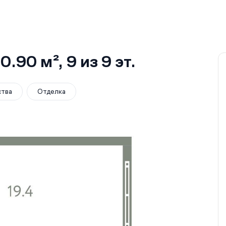
0.90 м²
, 9
из 9
эт.
ства
Отделка