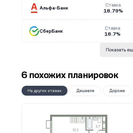
Ставка
Альфа-Банк
18.79%
Ставка
СберБанк
18.7%
Показать ещ
6 похожих планировок
На других этажах
Дешевле
Дороже