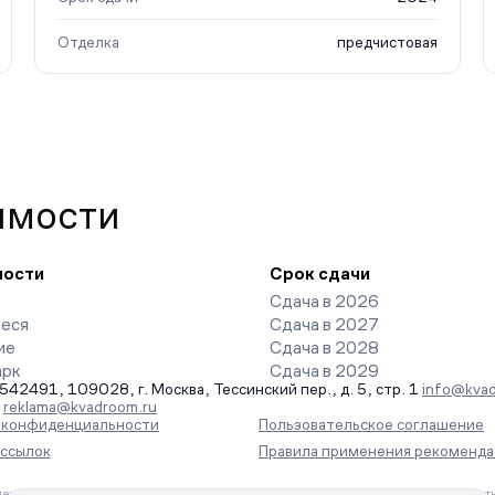
Отделка
предчистовая
имости
ности
Срок сдачи
Сдача в 2026
еся
Сдача в 2027
ие
Сдача в 2028
арк
Сдача в 2029
491, 109028, г. Москва, Тессинский пер., д. 5, стр. 1
info@kvad
-
reklama@kvadroom.ru
а конфиденциальности
Пользовательское соглашение
ассылок
Правила применения рекоменда
ения информации на основе сбора, систематизации и анализа сведений, отн