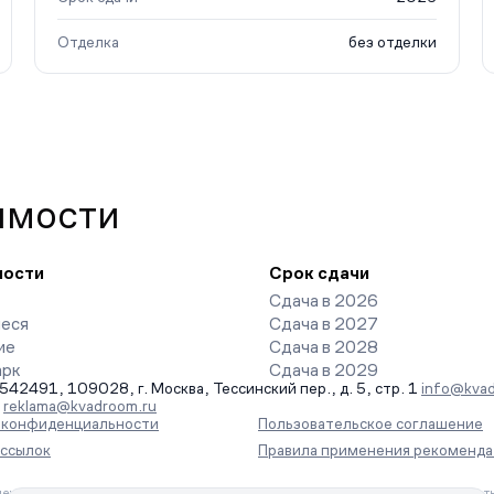
Отделка
без отделки
имости
ности
Срок сдачи
Сдача в 2026
еся
Сдача в 2027
ие
Сдача в 2028
арк
Сдача в 2029
491, 109028, г. Москва, Тессинский пер., д. 5, стр. 1
info@kvad
-
reklama@kvadroom.ru
а конфиденциальности
Пользовательское соглашение
ассылок
Правила применения рекоменда
ения информации на основе сбора, систематизации и анализа сведений, отн