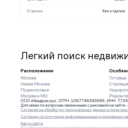
Отделка
без отделки
Легкий поиск недвиж
Расположение
Особен
Москва
Готовые
Новая Москва
Строящи
Подмосковье
Недорог
Москва и МО
Рядом п
ООО «Квадрум.ру», ОГРН: 1067746345699, ИНН: 7729542
Для связи по вопросам связанными с рекламой на сайте 
Согласие на обработку персональных данных и политик
Согласие на получение информационных и рекламных р
Карта сайта
На сайте применяются рекомендательные технологии предоставл