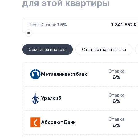
для этой квартиры
Первый взнос
15%
1 341 552 ₽
Семейная ипотека
Стандартная ипотека
Ставка
Металлинвестбанк
6%
Ставка
Уралсиб
6%
Ставка
Абсолют Банк
6%