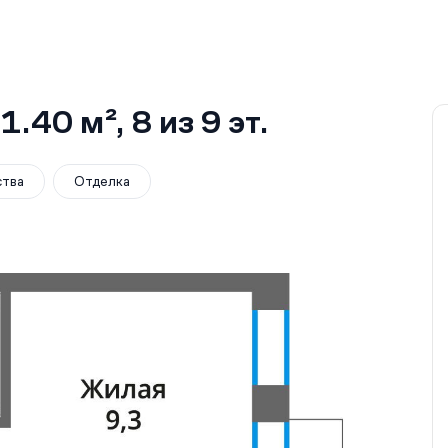
1.40 м²
, 8
из 9
эт.
ства
Отделка