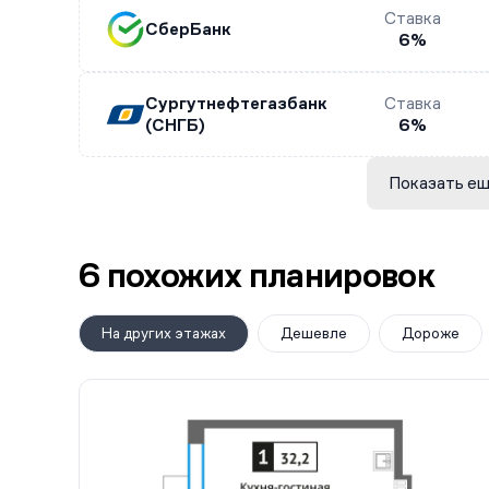
Ставка
СберБанк
6%
Сургутнефтегазбанк
Ставка
(СНГБ)
6%
Показать ещ
6 похожих планировок
На других этажах
Дешевле
Дороже