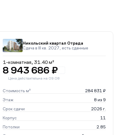
Никольский квартал Отрада
Сдача в III кв. 2027, есть сданные
1-комнатная,
31.40 м²
8 943 686 ₽
Цена действительна на 09.08
Стоимость м²
284 831 ₽
Этаж
8 из 9
Срок сдачи
2026 г.
Корпус
11
Потолки
2.85