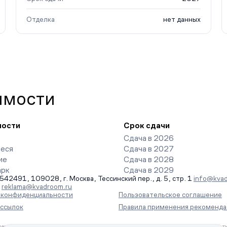
Отделка
нет данных
имости
ности
Срок сдачи
Сдача в 2026
еся
Сдача в 2027
ие
Сдача в 2028
арк
Сдача в 2029
491, 109028, г. Москва, Тессинский пер., д. 5, стр. 1
info@kvad
-
reklama@kvadroom.ru
а конфиденциальности
Пользовательское соглашение
ассылок
Правила применения рекоменда
ения информации на основе сбора, систематизации и анализа сведений, отн