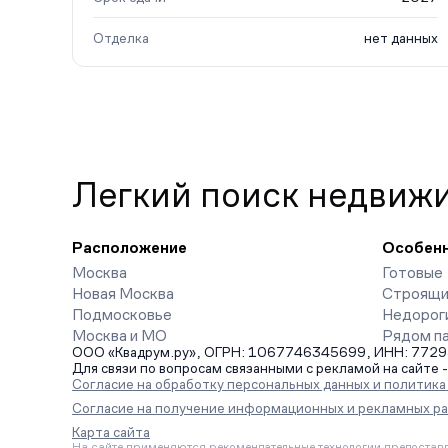
Отделка
нет данных
Легкий поиск недвиж
Расположение
Особен
Москва
Готовые
Новая Москва
Строящи
Подмосковье
Недорог
Москва и МО
Рядом п
ООО «Квадрум.ру», ОГРН: 1067746345699, ИНН: 7729542
Для связи по вопросам связанными с рекламой на сайте 
Согласие на обработку персональных данных и политик
Согласие на получение информационных и рекламных р
Карта сайта
На сайте применяются рекомендательные технологии предоставл