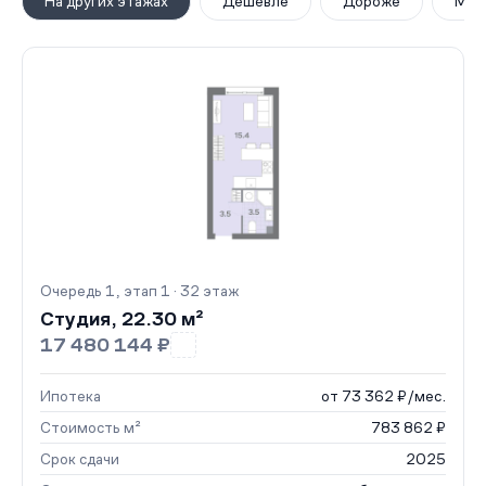
На других этажах
Дешевле
Дороже
Мен
Очередь 1, этап 1 · 32 этаж
Студия, 22.30 м²
17 480 144 ₽
Ипотека
от 73 362 ₽/мес.
Стоимость м²
783 862 ₽
Срок сдачи
2025