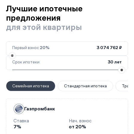
Лучшие ипотечные
предложения
для этой квартиры
Первый взнос
20%
3 074 762 ₽
Срок ипотеки
30 лет
Семейная ипотека
Стандартная ипотека
Транш
Газпромбанк
Ставка
Нач. взнос
7%
от 20%