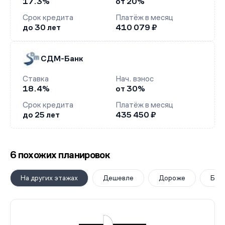
17.3%
от 20%
Срок кредита
Платёж в месяц
до 30 лет
410 079 ₽
СДМ-Банк
Ставка
Нач. взнос
18.4%
от 30%
Срок кредита
Платёж в месяц
до 25 лет
435 450 ₽
6 похожих планировок
На других этажах
Дешевле
Дороже
Бол