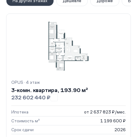
На других этажах
Дешевле
Дороже
Бол
OPUS · 4 этаж
3-комн. квартира, 193.90 м²
232 602 440 ₽
Ипотека
от 2 637 823 ₽/мес.
Стоимость м²
1 199 600 ₽
Срок сдачи
2026