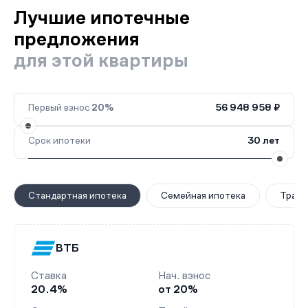
Лучшие ипотечные
предложения
для этой квартиры
Первый взнос
20%
56 948 958 ₽
Срок ипотеки
30 лет
Стандартная ипотека
Семейная ипотека
Транш
ВТБ
Ставка
Нач. взнос
20.4%
от 20%