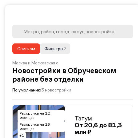
Списком
Фильтры
2
Москва и Московская о.
Новостройки в Обручевском
районе без отделки
По умолчанию
3 новостройки
Рассрочка на 12
Татум
месяцев
От 20,6 до 81,3
Рассрочка на 18
месяцев
млн ₽
+1