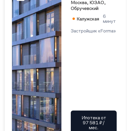
Москва, ЮЗАО,
Обручевский
6
Калужская
минут
Застройщик «Forma»
Ипотека от
97 581 ₽/
мес.