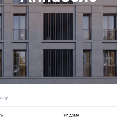
минут
ть
Тип дома