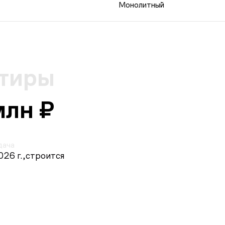
Монолитный
ртиры
млн ₽
дача
026 г.,
строится