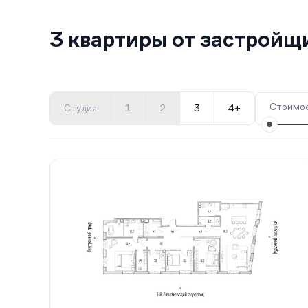
3 квартиры от застройщ
Стоимос
Студия
1
2
3
4+
Все корпуса
1
3 кв.
III кв. 2026