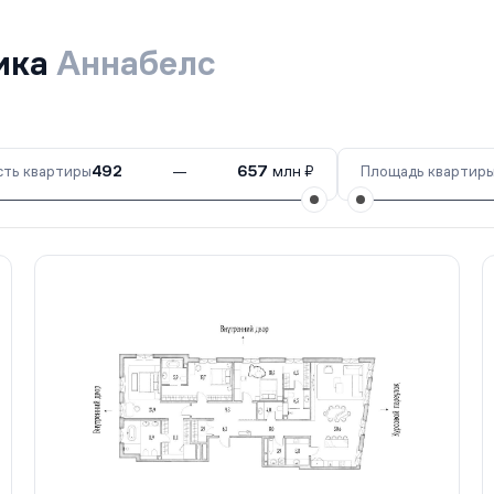
ика
Аннабелс
ть квартиры
492
—
657
млн ₽
Площадь квартир