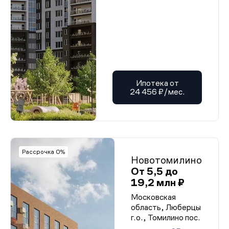
Ипотека от
24 456 ₽/мес.
Рассрочка 0%
Новотомилино
От 5,5 до
19,2 млн ₽
Московская
область, Люберцы
г.о., Томилино пос.