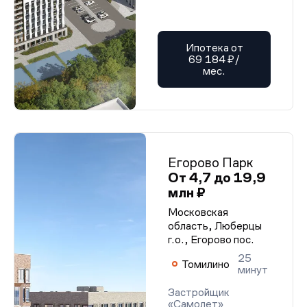
Ипотека от
69 184 ₽/
мес.
Егорово Парк
От 4,7 до 19,9
млн ₽
Московская
область, Люберцы
г.о., Егорово пос.
25
Томилино
минут
Застройщик
«Самолет»