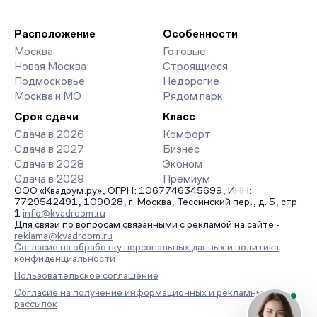
Расположение
Особенности
Москва
Готовые
Новая Москва
Строящиеся
Подмосковье
Недорогие
Москва и МО
Рядом парк
Срок сдачи
Класс
Сдача в 2026
Комфорт
Сдача в 2027
Бизнес
Сдача в 2028
Эконом
Сдача в 2029
Премиум
ООО «Квадрум.ру», ОГРН: 1067746345699, ИНН:
7729542491, 109028, г. Москва, Тессинский пер., д. 5, стр.
1
info@kvadroom.ru
Для связи по вопросам связанными с рекламой на сайте -
reklama@kvadroom.ru
Согласие на обработку персональных данных и политика
конфиденциальности
Пользовательское соглашение
Согласие на получение информационных и рекламных
рассылок