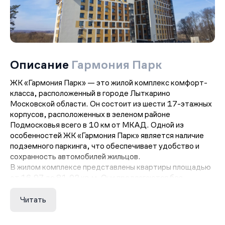
Описание
Гармония Парк
ЖК «Гармония Парк» — это жилой комплекс комфорт-
класса, расположенный в городе Лыткарино
Московской области. Он состоит из шести 17-этажных
корпусов, расположенных в зеленом районе
Подмосковья всего в 10 км от МКАД. Одной из
особенностей ЖК «Гармония Парк» является наличие
подземного паркинга, что обеспечивает удобство и
сохранность автомобилей жильцов.
В жилом комплексе представлены квартиры площадью
от 16.97 до 81.02 кв.м. Они предлагаются без
отделки, однако в корпусах 4-6 вы можете заказать
отделку под ключ у застройщика. Такой вариант
Читать
позволит вам сразу получить готовое жилье,
соответствующее вашим предпочтениям.