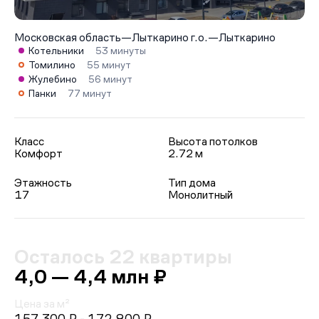
Московская область
—
Лыткарино г.о.
—
Лыткарино
Котельники
53 минуты
Томилино
55 минут
Жулебино
56 минут
Панки
77 минут
Класс
Высота потолков
Комфорт
2.72 м
Этажность
Тип дома
17
Монолитный
Осталось 22 квартиры
4,0 — 4,4 млн ₽
Цена за м²