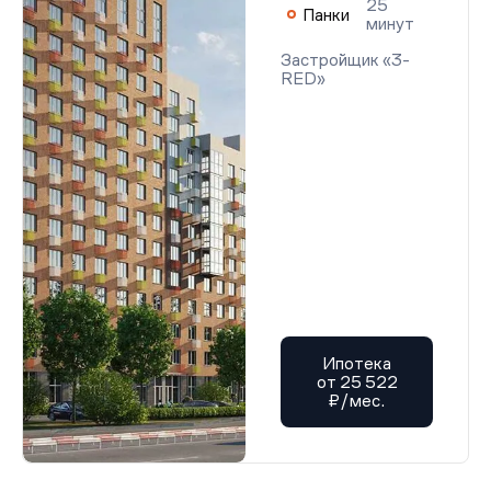
25
Панки
минут
Застройщик «3-
RED»
Ипотека
от 25 522
₽/мес.