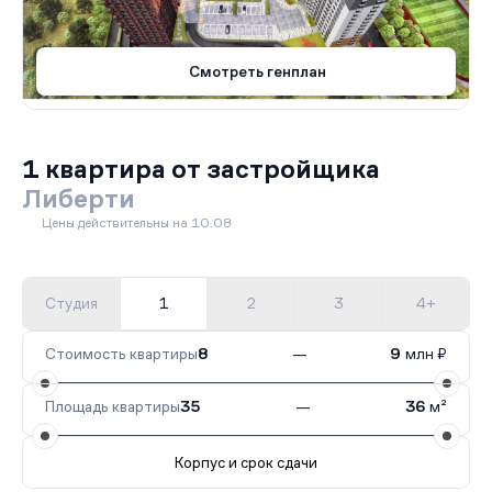
Смотреть генплан
1 квартира от застройщика
Либерти
Цены действительны на 10.08
Студия
1
2
3
4+
Стоимость квартиры
8
—
9
млн ₽
Площадь квартиры
35
—
36
м²
Корпус и срок сдачи
Все корпуса
3
1 кв.
Сдан