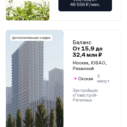
46 556 ₽/мес.
Дополнительные скидки
Баланс
От 15,9 до
32,4 млн ₽
Москва, ЮВАО,
Рязанский
5
Окская
минут
Застройщик
«Главстрой-
Регионы»