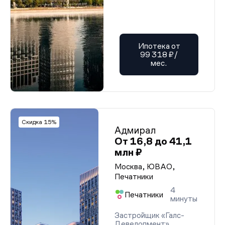
Ипотека от
99 318 ₽/
мес.
Скидка 15%
Адмирал
От 16,8 до 41,1
млн ₽
Москва, ЮВАО,
Печатники
4
Печатники
минуты
Застройщик «Галс-
Девелопмент»