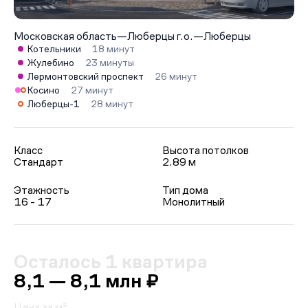
Московская область
—
Люберцы г.о.
—
Люберцы
Котельники
18 минут
Жулебино
23 минуты
Лермонтовский проспект
26 минут
Косино
27 минут
Люберцы-1
28 минут
Класс
Высота потолков
Стандарт
2.89 м
Этажность
Тип дома
16 - 17
Монолитный
Осталось 1 квартира
8,1 — 8,1 млн ₽
Цена за м²