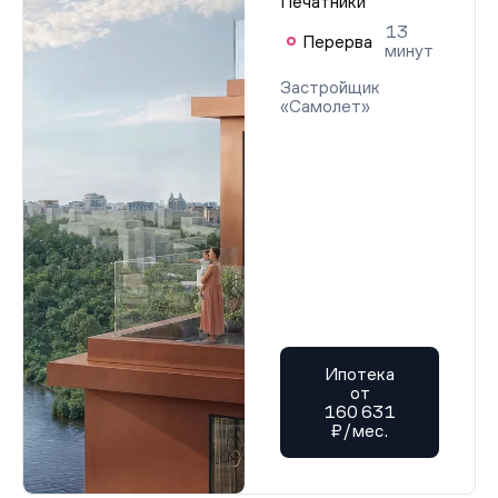
Печатники
13
Перерва
минут
Застройщик
«Самолет»
Ипотека
от
160 631
₽/мес.