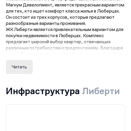
Магнум Девелопмент, является прекрасным вариантом
для тех, кто ищет комфорт класса жилья в Люберцах.
Он состоит из трех корпусов, которые предлагают
разнообразные варианты проживания.
ЖК Либерти является привлекательным вариантом для
покупки недвижимости в Люберцах. Комплекс
предлагает широкий выбор квартир, отвечающих
различным потребностям и предпочтениям. Благодаря
разнообразию планировок и площадей, каждый сможет
найти идеальный вариант для себя и своей семьи.
Квартиры в жилом комплексе Либерти отвечают
Читать
высоким стандартам качества и комфорта. Все
квартиры обладают современной отделкой и
удобствами, которые позволяют жителям
Инфраструктура
Либерти
наслаждаться комфортным проживанием. Кроме того,
комплекс предлагает различные варианты планировок,
чтобы каждый мог выбрать наиболее подходящий
вариант для своих потребностей.
Компания Магнум Девелопмент, являющаяся
застройщиком ЖК Либерти, известна своим опытом и
профессионализмом в сфере строительства. Благодаря