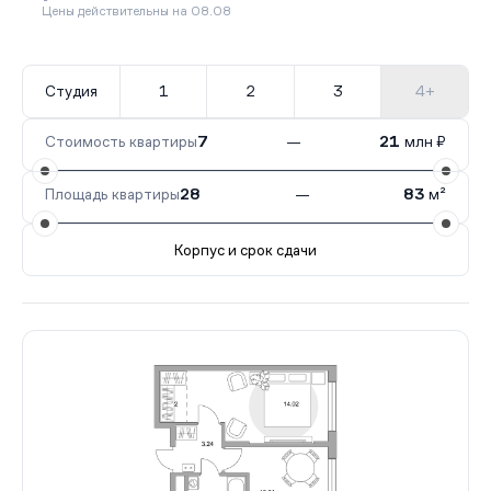
Цены действительны на 08.08
Студия
1
2
3
4+
Стоимость квартиры
7
—
21
млн ₽
Площадь квартиры
28
—
83
м²
Корпус и срок сдачи
Все корпуса
8
176 кв.
III кв. 2028
7
73 кв.
IV кв.