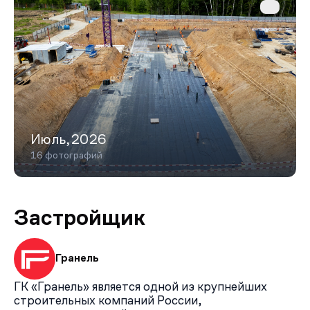
также велопарк «Виражи» с подготовленными трассами
и зимними лыжными маршрутами.
Транспортная доступность позволяет добраться: до
проспекта Багратиона и станции МЦД‑1 «Немчиновка»
за 10 минут на машине; до инновационного центра
«Сколково» и МЦД «Москва‑Сити» за 15 минут; до
станции метро «Молодёжная» за 14 минут; до центра
Москвы через деревню Трёхгорка и Рублёвский проезд
примерно за 8 минут.
Июль,2026
16 фотографий
Застройщик
Гранель
ГК «Гранель» является одной из крупнейших
строительных компаний России,