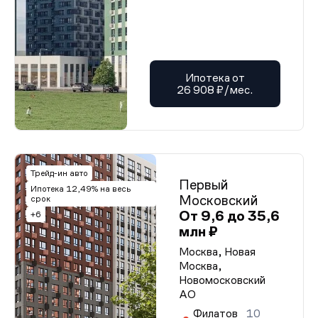
Ипотека от
26 908 ₽/мес.
Трейд-ин авто
Первый
Ипотека 12,49% на весь
Московский
срок
От 9,6 до 35,6
+6
млн ₽
Москва, Новая
Москва,
Новомосковский
АО
Филатов
10