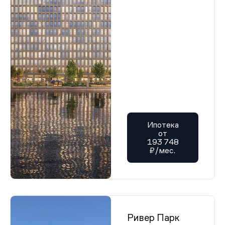
Ипотека
от
193 748
₽/мес.
Ривер Парк