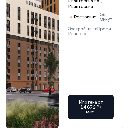
Ивантеевка г.о.,
Ивантеевка
58
Ростокино
минут
Застройщик «Профи-
Инвест»
Ипотека от
14 672 ₽/
мес.