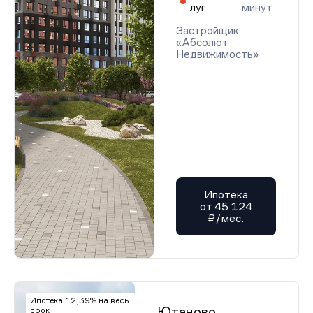
луг
минут
Застройщик
«Абсолют
Недвижимость»
Ипотека
от 45 124
₽/мес.
Ипотека 12,39% на весь
Ютаново
срок