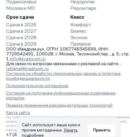
Подмосковье
Недорогие
Москва и МО
Рядом парк
Срок сдачи
Класс
Сдача в 2026
Комфорт
Сдача в 2027
Бизнес
Сдача в 2028
Эконом
Сдача в 2029
Премиум
ООО «Квадрум.ру», ОГРН: 1067746345699, ИНН:
7729542491, 109028, г. Москва, Тессинский пер., д. 5, стр.
1
info@kvadroom.ru
Для связи по вопросам связанными с рекламой на сайте -
reklama@kvadroom.ru
Согласие на обработку персональных данных и политика
конфиденциальности
Пользовательское соглашение
Согласие на получение информационных и рекламных
рассылок
Правила применения рекомендательных технологий
Карта сайта
На сайте применяются рекомендательные технологии предоставления
информации на основе сбора, систематизации и анализа сведений,
Сайт использует ваши куки и
относящихся к предпочтениям пользователей сети «Интернет»,
прочие метаданные.
Узнать
Принять
находящихся на территории Российской Федерации.
+7 (495) 157-88-80
подробнее