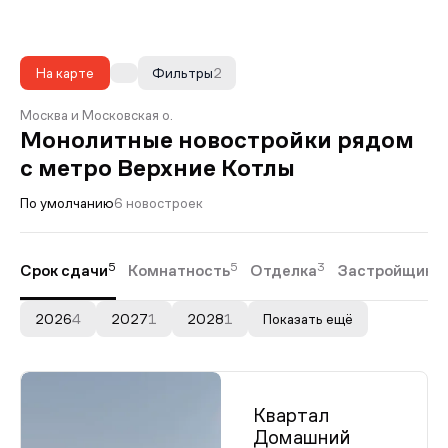
На карте
Фильтры
2
Москва и Московская о.
Монолитные новостройки рядом
с метро Верхние Котлы
По умолчанию
6 новостроек
5
5
3
Срок сдачи
Комнатность
Отделка
Застройщики
2026
4
2027
1
2028
1
Показать ещё
Квартал
Домашний