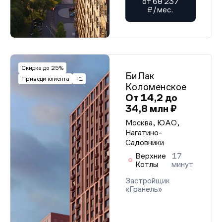
от 68 237
₽/мес.
Скидка до 25%
БиЛак
Приведи клиента
+1
Коломенское
От 14,2 до
34,8 млн ₽
Москва, ЮАО,
Нагатино-
Садовники
Верхние
17
Котлы
минут
Застройщик
«Гранель»