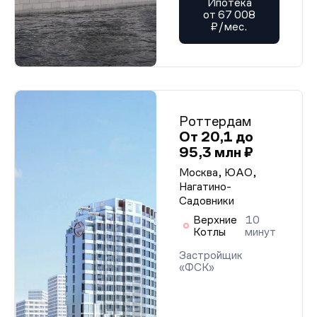
Ипотека
от 67 008
₽/мес.
Роттердам
От 20,1 до
95,3 млн ₽
Москва, ЮАО,
Нагатино-
Садовники
Верхние
10
Котлы
минут
Застройщик
«ФСК»