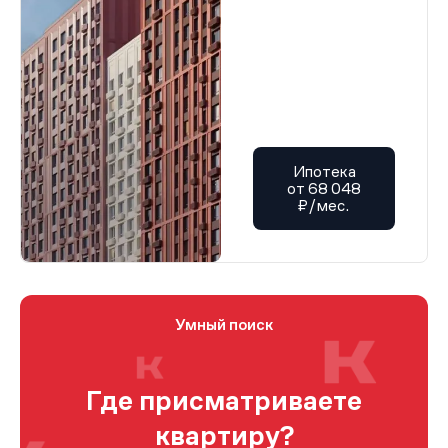
Ипотека
от 68 048
₽/мес.
Умный поиск
Где присматриваете
квартиру?