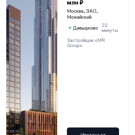
млн ₽
Москва, ЗАО,
Можайский
22
Давыдково
минуты
Застройщик «MR
Group»
Ипотека от